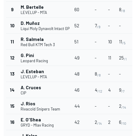
M. Bertelle
9
60
-
-
8
-
/8
LEVELUP - MTA
D. Muñoz
10
52
7
-
-
2
/9
Liqui Moly Dynavolt Intact GP
R. Salmela
11
51
-
10
11
2
/5
Red Bull KTM Tech 3
G. Pini
12
49
-
11
25
-
/1
Leopard Racing
J. Esteban
13
48
8
-
-
7
/8
LEVELUP - MTA
A. Cruces
14
46
4
4
9
-
/12
/7
CIP
J. Ríos
15
44
-
-
2
8
/14
Rivacold Snipers Team
E. O'Shea
16
42
2
2
6
-
/14
/10
GRYD - Mlav Racing
J. Kelso