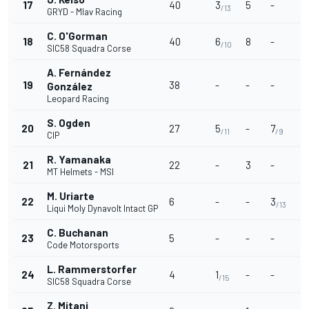
17
40
3
5
-
3
/13
GRYD - Mlav Racing
C. O'Gorman
18
40
6
8
-
5
/10
SIC58 Squadra Corse
A. Fernández
19
38
-
-
-
-
González
Leopard Racing
S. Ogden
20
27
5
-
7
1
/11
/9
/
CIP
R. Yamanaka
21
22
-
3
-
-
MT Helmets - MSI
M. Uriarte
22
6
-
-
3
-
/13
Liqui Moly Dynavolt Intact GP
C. Buchanan
23
5
-
-
-
-
Code Motorsports
L. Rammerstorfer
24
4
1
-
-
-
/15
SIC58 Squadra Corse
Z. Mitani