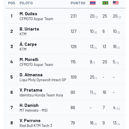
POS
PILOTO
PUNTOS
M. Quiles
1
231
20
25
20
2
/2
/2
CFMOTO Aspar Team
B. Uriarte
2
127
10
6
10
6
/6
/6
KTM
Á. Carpe
3
126
13
13
16
1
/4
/3
KTM
M. Morelli
4
115
9
20
5
1
/7
/11
CFMOTO Aspar Team
D. Almansa
5
109
25
-
-
9
/1
Liqui Moly Dynavolt Intact GP
V. Pratama
6
90
11
16
-
11
/5
Idemitsu Honda Team Asia
H. Danish
7
86
-
7
4
4
/12
MT Helmets - MSI
V. Perrone
8
79
16
9
13
1
/3
/4
Red Bull KTM Tech 3