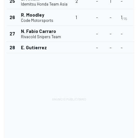
25
2
-
1
-
-
Idemitsu Honda Team Asia
R. Moodley
26
1
-
-
1
-
/15
Code Motorsports
N. Fabio Carraro
27
-
-
-
-
Rivacold Snipers Team
28
E. Gutierrez
-
-
-
-