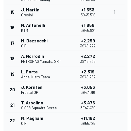
J. Martín
+1.553
15
1
Gresini
39'45.516
N. Antonelli
+1.858
16
KTM
39'45.821
M. Bezzecchi
+2.259
17
CIP
39'46.222
A. Norrodin
+2.272
18
PETRONAS Yamaha SRT
39'46.235
L. Porta
+2.319
19
Ángel Nieto Team
39'46.282
J. Kornfeil
+3.053
20
Prustel GP
39'47.016
T. Arbolino
+3.476
21
SIC58 Squadra Corse
39'47.439
M. Pagliani
+11.162
22
CIP
39'55.125