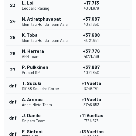
L. Loi
+17.713
23
Leopard Racing
40'01.676
N. Atiratphuvapat
+37.687
24
Idemitsu Honda Team Asia
40'21.650
K. Toba
+37.688
25
Idemitsu Honda Team Asia
40'21.651
M. Herrera
+37.776
26
AGR Team
40'21.739
P. Pulkkinen
+37.887
27
Prustel GP
40'21.850
T. Suzuki
+1 Vuelta
dnf
SIC58 Squadra Corse
37'46.170
A. Arenas
+1 Vuelta
dnf
Ángel Nieto Team
37'46.853
J. Danilo
+11 Vueltas
dnf
Snipers Team
17'54.578
E. Sintoni
+13 Vueltas
dnf