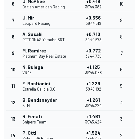
J. McPhee
+0.419
6
10
British American Racing
39'44.382
J. Mir
+0.556
7
9
Leopard Racing
39'44.519
A. Sasaki
+0.710
8
8
PETRONAS Yamaha SRT
39'44.673
M. Ramírez
+0.772
9
7
Platinum Bay Real Estate
39'44.735
N. Bulega
+1.125
10
6
VR46
39'45.088
E. Bastianini
+1.229
11
5
Estrella Galicia 0,0
39'45.192
B. Bendsneyder
+1.261
12
4
KTM
39'45.224
R. Fenati
+1.461
13
3
Snipers Team
39'45.424
P. Ottl
+1.524
14
2
Schedl GP Racing
39'45.487