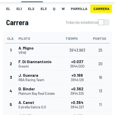
EL
EL1
EL2
EL3
Q
W
PARRILLA
CARRERA
Carrera
Todas las estadísticas
CLA
PILOTO
TIEMPO
PUNTOS
A. Migno
1
39'43.963
25
VR46
F. Di Giannantonio
+0.037
2
20
Gresini
39'44.000
J. Guevara
+0.166
3
16
RBA Racing Team
39'44.129
D. Binder
+0.362
4
13
Platinum Bay Real Estate
39'44.325
A. Canet
+0.364
5
11
Estrella Galicia 0,0
39'44.327