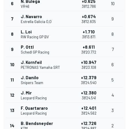
N. Bulega
+0.625
6
10
VR46
38'12.786
J. Navarro
+0.674
7
9
Estrella Galicia 0,0
38'12.835
L. Loi
+1.710
8
8
RW Racing GP BV
38'13.871
P. Ottl
+8.611
9
7
Schedl GP Racing
38'20.772
J. Kornfeil
+10.947
10
6
PETRONAS Yamaha SRT
38'23.108
J. Danilo
+12.379
11
5
Snipers Team
38'24.540
J. Mir
+12.380
12
4
Leopard Racing
38'24.541
F. Quartararo
+12.401
13
3
Leopard Racing
38'24.562
B. Bendsneyder
+12.726
14
2
KTM
38'24.887