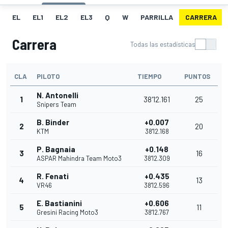
EL
EL1
EL2
EL3
Q
W
PARRILLA
CARRERA
Carrera
Todas las estadísticas
CLA
PILOTO
TIEMPO
PUNTOS
N. Antonelli
1
38'12.161
25
Snipers Team
B. Binder
+0.007
2
20
KTM
38'12.168
P. Bagnaia
+0.148
3
16
ASPAR Mahindra Team Moto3
38'12.309
R. Fenati
+0.435
4
13
VR46
38'12.596
E. Bastianini
+0.606
5
11
Gresini Racing Moto3
38'12.767