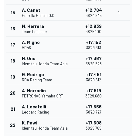
A. Canet
+12.784
15
1
Estrella Galicia 0,0
38'24.945
M. Herrera
+12.939
16
Team Laglisse
38'25.100
A. Migno
+17.152
17
VR46
38'29.313
H. Ono
+17.367
18
Idemitsu Honda Team Asia
38'29.528
G. Rodrigo
+17.451
19
RBA Racing Team
38'29.612
A. Norrodin
+17.519
20
PETRONAS Yamaha SRT
38'29.680
A. Locatelli
+17.566
21
Leopard Racing
38'29.727
K. Pawi
+17.608
22
Idemitsu Honda Team Asia
38'29.769