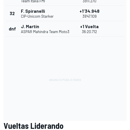
Team Italia FMI
39'11.270
F. Spiranelli
+1'34.948
32
CIP-Unicom Starker
39'47.109
J. Martín
+1 Vuelta
dnf
ASPAR Mahindra Team Moto3
36:20.712
Vueltas Liderando