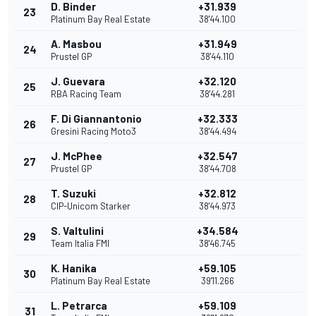
D. Binder
+31.939
23
Platinum Bay Real Estate
38'44.100
A. Masbou
+31.949
24
Prustel GP
38'44.110
J. Guevara
+32.120
25
RBA Racing Team
38'44.281
F. Di Giannantonio
+32.333
26
Gresini Racing Moto3
38'44.494
J. McPhee
+32.547
27
Prustel GP
38'44.708
T. Suzuki
+32.812
28
CIP-Unicom Starker
38'44.973
S. Valtulini
+34.584
29
Team Italia FMI
38'46.745
K. Hanika
+59.105
30
Platinum Bay Real Estate
39'11.266
L. Petrarca
+59.109
31