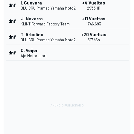
I. Guevara
+4 Vueltas
dnf
BLU CRU Pramac Yamaha Moto2
29'33.111
J. Navarro
+11 Vueltas
dnf
KLINT Forward Factory Team
17'46.693
T. Arbolino
+20 Vueltas
dnf
BLU CRU Pramac Yamaha Moto2
3'17.464
C. Veijer
dnf
Ajo Motorsport