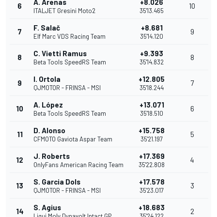
A. Arenas
+8.026
6
10
ITALJET Gresini Moto2
35'13.465
F. Salač
+8.681
7
9
Elf Marc VDS Racing Team
35'14.120
C. Vietti Ramus
+9.393
8
8
Beta Tools SpeedRS Team
35'14.832
I. Ortola
+12.805
9
7
QJMOTOR - FRINSA - MSI
35'18.244
A. López
+13.071
10
6
Beta Tools SpeedRS Team
35'18.510
D. Alonso
+15.758
11
5
CFMOTO Gaviota Aspar Team
35'21.197
J. Roberts
+17.369
12
4
OnlyFans American Racing Team
35'22.808
S. Garcia Dols
+17.578
13
3
QJMOTOR - FRINSA - MSI
35'23.017
S. Agius
+18.683
14
2
Liqui Moly Dynavolt Intact GP
35'24.122