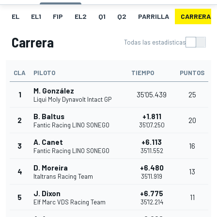
EL
EL1
FIP
EL2
Q1
Q2
PARRILLA
CARRERA
Carrera
Todas las estadísticas
CLA
PILOTO
TIEMPO
PUNTOS
M. González
1
35'05.439
25
Liqui Moly Dynavolt Intact GP
B. Baltus
+1.811
2
20
Fantic Racing LINO SONEGO
35'07.250
A. Canet
+6.113
3
16
Fantic Racing LINO SONEGO
35'11.552
D. Moreira
+6.480
4
13
Italtrans Racing Team
35'11.919
J. Dixon
+6.775
5
11
Elf Marc VDS Racing Team
35'12.214