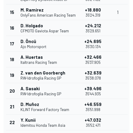
M. Ramírez
+18.880
15
1
OnlyFans American Racing Team
35'24.319
D. Holgado
+24.212
16
CFMOTO Gaviota Aspar Team
35'29.651
D. Öncü
+24.695
17
Ajo Motorsport
35'30.134
A. Huertas
+32.466
18
Italtrans Racing Team
35'37.905
Z. van den Goorbergh
+32.639
19
RW-Idrofoglia Racing GP
35'38.078
A. Sasaki
+39.496
20
RW-Idrofoglia Racing GP
35'44.935
D. Muñoz
+46.559
21
KLINT Forward Factory Team
35'51.998
Y. Kunii
+47.032
22
Idemitsu Honda Team Asia
35'52.471