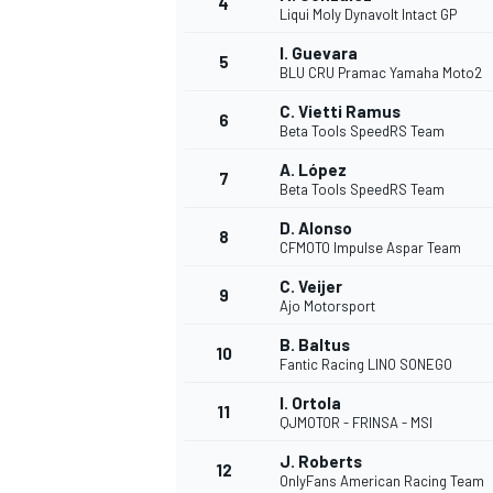
4
Liqui Moly Dynavolt Intact GP
I. Guevara
5
BLU CRU Pramac Yamaha Moto2
C. Vietti Ramus
6
Beta Tools SpeedRS Team
A. López
7
Beta Tools SpeedRS Team
D. Alonso
8
CFMOTO Impulse Aspar Team
C. Veijer
9
Ajo Motorsport
B. Baltus
10
Fantic Racing LINO SONEGO
I. Ortola
11
QJMOTOR - FRINSA - MSI
J. Roberts
12
OnlyFans American Racing Team