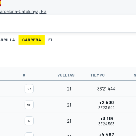
Barcelona-Catalunya, ES
ARRILLA
CARRERA
FL
O
#
VUELTAS
TIEMPO
I
21
36'21.444
27
+2.500
21
96
36'23.944
+3.119
21
17
36'24.563
+4.497