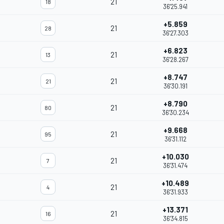
21
18
36'25.941
+5.859
21
28
36'27.303
+6.823
21
13
36'28.267
+8.747
21
21
36'30.191
+8.790
21
80
36'30.234
+9.668
21
95
36'31.112
+10.030
21
7
36'31.474
+10.489
21
4
36'31.933
+13.371
21
16
36'34.815