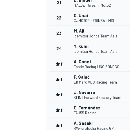
D. Binder
21
ITALJET Gresini Moto2
O. Unai
22
QJMOTOR - FRINSA - MSI
M. Aji
23
Idemitsu Honda Team Asia
Y. Kunii
24
Idemitsu Honda Team Asia
A. Canet
dnf
Fantic Racing LINO SONEGO
F. Salač
dnf
Elf Marc VDS Racing Team
J. Navarro
dnf
KLINT Forward Factory Team
E. Fernández
dnf
FAU55 Racing
A. Sasaki
dnf
RW-Idrofoglia Racing GP