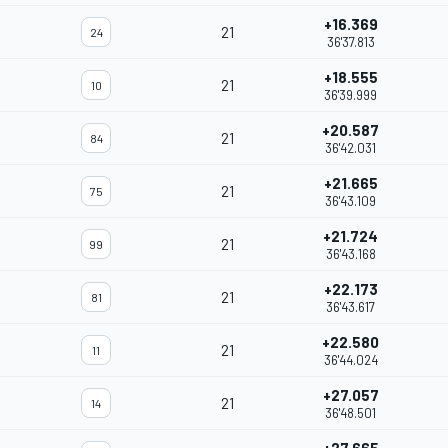
+16.369
21
24
36'37.813
+18.555
21
10
36'39.999
+20.587
21
84
36'42.031
+21.665
21
75
36'43.109
+21.724
21
99
36'43.168
+22.173
21
81
36'43.617
+22.580
21
11
36'44.024
+27.057
21
14
36'48.501