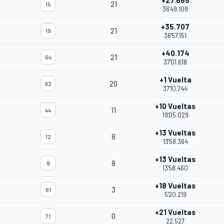
+27.665
21
15
36'49.109
+35.707
21
19
36'57.151
+40.174
21
64
37'01.618
+1 Vuelta
20
92
37'10.744
+10 Vueltas
11
44
19'05.029
+13 Vueltas
8
12
13'58.364
+13 Vueltas
8
9
13'58.460
+18 Vueltas
3
61
5'20.219
+21 Vueltas
0
71
22.527