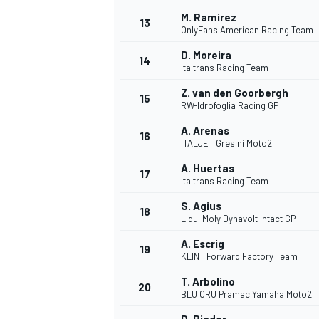
M. Ramírez
13
OnlyFans American Racing Team
D. Moreira
14
Italtrans Racing Team
Z. van den Goorbergh
15
RW-Idrofoglia Racing GP
A. Arenas
16
ITALJET Gresini Moto2
A. Huertas
17
Italtrans Racing Team
S. Agius
18
Liqui Moly Dynavolt Intact GP
A. Escrig
19
KLINT Forward Factory Team
T. Arbolino
20
BLU CRU Pramac Yamaha Moto2