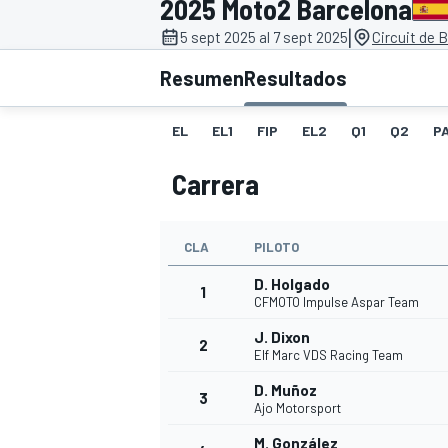
2025 Moto2 Barcelona
|
FÓRMULA E
MOTO
5 sept 2025 al 7 sept 2025
Circuit de 
Resumen
Resultados
EL
EL1
FIP
EL2
Q1
Q2
P
Carrera
NASCAR
INDYCAR
SPORTSCAR
RALLY
TURISM
CLA
PILOTO
D. Holgado
1
CFMOTO Impulse Aspar Team
J. Dixon
2
Elf Marc VDS Racing Team
D. Muñoz
3
Ajo Motorsport
MÁS
M. González