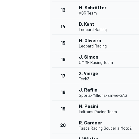
M. Schrötter
13
AGR Team
D. Kent
14
Leopard Racing
M. Oliveira
15
Leopard Racing
J. Simon
16
QMMF Racing Team
X. Vierge
17
Tech3
J. Raffin
18
Sports-Millions-Emwe-SAG
M. Pasini
19
Italtrans Racing Team
R. Gardner
20
Tasca Racing Scuderia Moto2