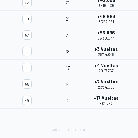
+42.058
21
32
35'16.006
+48.683
21
70
35'22.631
+56.096
21
57
35'30.044
+3 Vueltas
18
12
29'44.849
+4 Vueltas
17
10
29'47.767
+7 Vueltas
14
55
23'34.068
+17 Vueltas
4
49
8'01.752