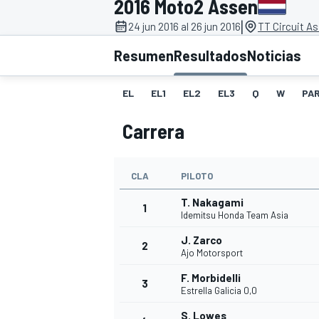
2016 Moto2 Assen
|
FÓRMULA E
MOTO
24 jun 2016 al 26 jun 2016
TT Circuit A
Resumen
Resultados
Noticias
EL
EL1
EL2
EL3
Q
W
PAR
Carrera
NASCAR
INDYCAR
SPORTSCAR
RALLY
TURISM
CLA
PILOTO
T. Nakagami
1
Idemitsu Honda Team Asia
J. Zarco
2
Ajo Motorsport
F. Morbidelli
3
Estrella Galicia 0,0
MÁS
S. Lowes