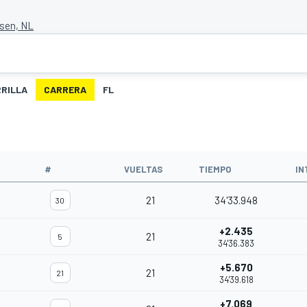
ssen, NL
RILLA
CARRERA
FL
O
#
VUELTAS
TIEMPO
IN
21
34'33.948
30
+2.435
21
5
34'36.383
+5.670
21
21
34'39.618
+7.069