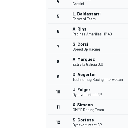
4
Gresini
L. Baldassarri
5
Forward Team
A. Rins
6
Paginas Amarillas HP 40
S. Corsi
7
Speed Up Racing
A. Márquez
8
Estrella Galicia 0,0
D. Aegerter
9
Technomag Racing Interwetten
J. Folger
10
Dynavolt Intact GP
X. Simeon
11
QMMF Racing Team
S. Cortese
12
Dynavolt Intact GP