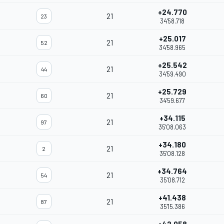
+24.770
21
23
34'58.718
+25.017
21
52
34'58.965
+25.542
21
44
34'59.490
+25.729
21
60
34'59.677
+34.115
21
97
35'08.063
+34.180
21
2
35'08.128
+34.764
21
54
35'08.712
+41.438
21
87
35'15.386