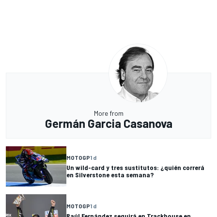
More from
Germán Garcia Casanova
MOTOGP
1 d
Un wild-card y tres sustitutos: ¿quién correrá
en Silverstone esta semana?
MOTOGP
1 d
Raúl Fernández seguirá en Trackhouse en