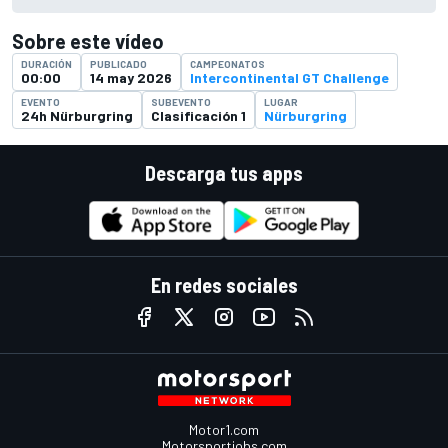
Sobre este vídeo
DURACIÓN
PUBLICADO
CAMPEONATOS
00:00
14 may 2026
Intercontinental GT Challenge
EVENTO
SUBEVENTO
LUGAR
24h Nürburgring
Clasificación 1
Nürburgring
Descarga tus apps
En redes sociales
Motor1.com
Motorsportjobs.com