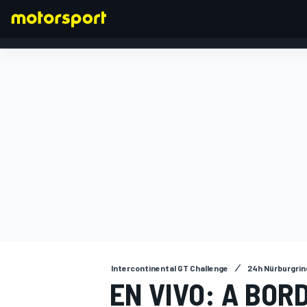
FÓRMULA 1
Intercontinental GT Challenge
24h Nürburgrin
EN VIVO: A BO