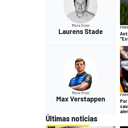
More from
FÓRM
Laurens Stade
Ant
"Es
More from
FÓRM
Max Verstappen
Por
cau
ale
Últimas noticias