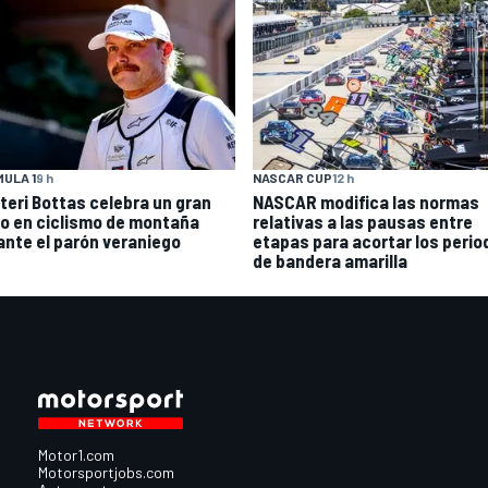
ULA 1
9 h
NASCAR CUP
12 h
tteri Bottas celebra un gran
NASCAR modifica las normas
to en ciclismo de montaña
relativas a las pausas entre
ante el parón veraniego
etapas para acortar los perio
de bandera amarilla
Motor1.com
Motorsportjobs.com