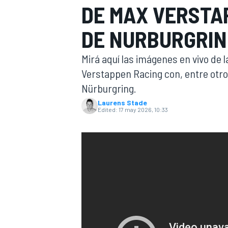
DE MAX VERSTA
FÓRMULA E
MOTO
DE NURBURGRIN
Mirá aquí las imágenes en vivo d
Verstappen Racing con, entre otro
Nürburgring.
Laurens Stade
NASCAR
INDYCAR
SPORTSCAR
RALLY
TURISM
Edited:
17 may 2026, 10:33
MÁS