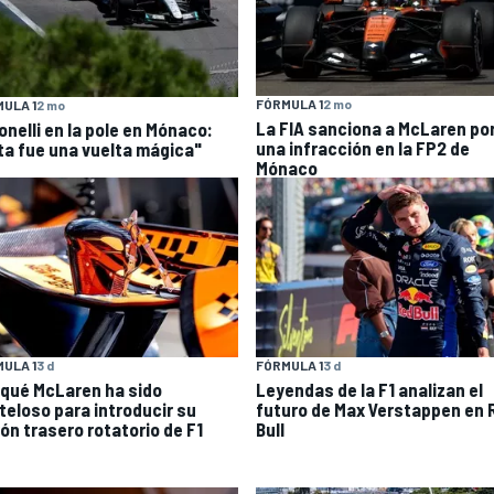
FÓRMULA 1
2 mo
ULA 1
2 mo
La FIA sanciona a McLaren po
onelli en la pole en Mónaco:
una infracción en la FP2 de
ta fue una vuelta mágica"
Mónaco
ULA 1
3 d
FÓRMULA 1
3 d
 qué McLaren ha sido
Leyendas de la F1 analizan el
teloso para introducir su
futuro de Max Verstappen en 
rón trasero rotatorio de F1
Bull