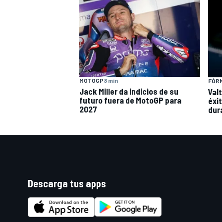
MOTOGP
3 min
FÓRM
Jack Miller da indicios de su
Val
futuro fuera de MotoGP para
éxi
2027
dur
Descarga tus apps