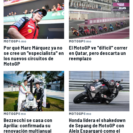
MOTOGP
4 mo
MOTOGP
5 mo
Por qué Marc Márquez ya no
El MotoGP ve "difícil" correr
se cree un "especialista" en
en Qatar, pero descarta un
los nuevos circuitos de
reemplazo
MotoGP
MOTOGP
6 mo
MOTOGP
6 mo
Bezzecchi se casa con
Honda lidera el shakedown
Aprilia: confirmada su
de Sepang de MotoGP con
renovación multianual
Aleix Espargaró como el