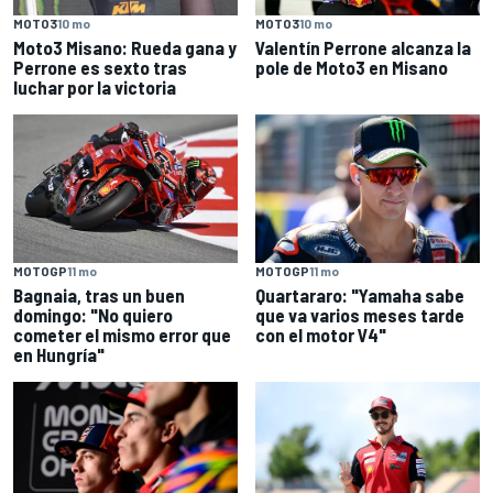
MOTO3
10 mo
MOTO3
10 mo
Moto3 Misano: Rueda gana y
Valentín Perrone alcanza la
Perrone es sexto tras
pole de Moto3 en Misano
luchar por la victoria
MOTOGP
11 mo
MOTOGP
11 mo
Bagnaia, tras un buen
Quartararo: "Yamaha sabe
domingo: "No quiero
que va varios meses tarde
cometer el mismo error que
con el motor V4"
en Hungría"