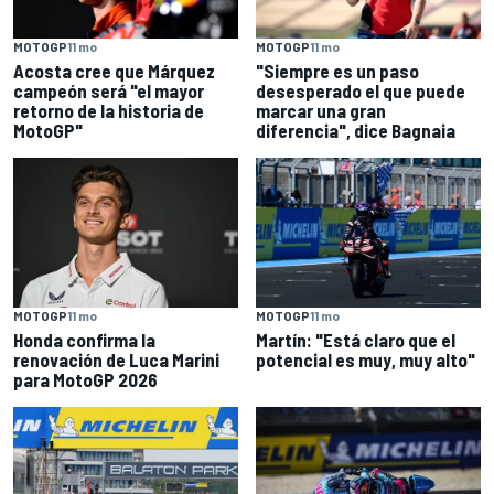
MOTOGP
11 mo
MOTOGP
11 mo
Acosta cree que Márquez
"Siempre es un paso
campeón será "el mayor
desesperado el que puede
retorno de la historia de
marcar una gran
MotoGP"
diferencia", dice Bagnaia
MOTOGP
11 mo
MOTOGP
11 mo
Honda confirma la
Martín: "Está claro que el
renovación de Luca Marini
potencial es muy, muy alto"
para MotoGP 2026