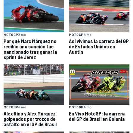
MOTOGP
3 mo
MOTOGP
4 mo
Por qué Marc Márquez no
Así vivimos la carrera del GP
recibió una sanción fue
de Estados Unidos en
sancionado tras ganar la
Austin
sprint de Jerez
MOTOGP
4 mo
MOTOGP
4 mo
Alex Rins y Alex Márquez,
En Vivo MotoGP: la carrera
golpeados por trozos de
del GP de Brasil en Goiania
asfalto en el GP de Brasil