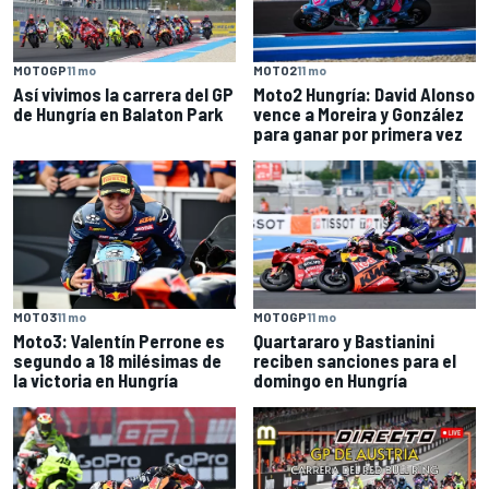
MOTOGP
11 mo
MOTO2
11 mo
Así vivimos la carrera del GP
Moto2 Hungría: David Alonso
de Hungría en Balaton Park
vence a Moreira y González
para ganar por primera vez
MOTO3
11 mo
MOTOGP
11 mo
Moto3: Valentín Perrone es
Quartararo y Bastianini
segundo a 18 milésimas de
reciben sanciones para el
la victoria en Hungría
domingo en Hungría