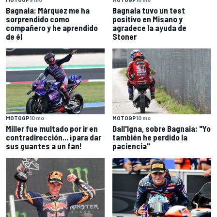
Bagnaia: Márquez me ha
Bagnaia tuvo un test
sorprendido como
positivo en Misano y
compañero y he aprendido
agradece la ayuda de
de él
Stoner
MOTOGP
10 mo
MOTOGP
10 mo
Miller fue multado por ir en
Dall'Igna, sobre Bagnaia: "Yo
contradirección... ¡para dar
también he perdido la
sus guantes a un fan!
paciencia"