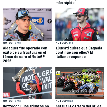
más rápido
MOTOGP
6 mo
MOTOGP
7 mo
Aldeguer fue operado con
¿Ducati quiere que Bagnaia
éxito de su fractura en el
continúe con ellos? El
fémur de cara al MotoGP
italiano responde
2026
MOTOGP
8 mo
MOTOGP
8 mo
Bezzecchi: Dos triunfos no
Así fue la carrera del GP de