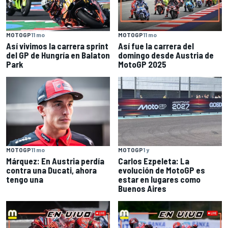
MOTOGP
11 mo
MOTOGP
11 mo
Así vivimos la carrera sprint
Así fue la carrera del
del GP de Hungría en Balaton
domingo desde Austria de
Park
MotoGP 2025
MOTOGP
11 mo
MOTOGP
1 y
Márquez: En Austria perdía
Carlos Ezpeleta: La
contra una Ducati, ahora
evolución de MotoGP es
tengo una
estar en lugares como
Buenos Aires