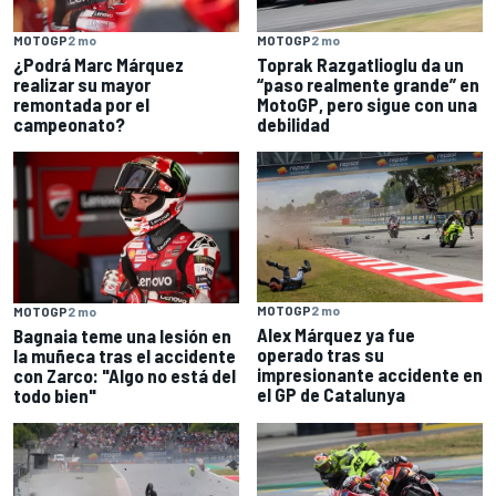
MOTOGP
2 mo
MOTOGP
2 mo
¿Podrá Marc Márquez
Toprak Razgatlioglu da un
realizar su mayor
“paso realmente grande” en
remontada por el
MotoGP, pero sigue con una
campeonato?
debilidad
MOTOGP
2 mo
MOTOGP
2 mo
Alex Márquez ya fue
Bagnaia teme una lesión en
operado tras su
la muñeca tras el accidente
impresionante accidente en
con Zarco: "Algo no está del
el GP de Catalunya
todo bien"