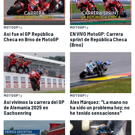
MOTOGP
1 y
MOTOGP
1 y
Así fue el GP República
EN VIVO MotoGP: Carrera
Checa en Brno de MotoGP
sprint de República Checa
(Brno)
MOTOGP
1 y
MOTOGP
1 y
Así vivimos la carrera del GP
Alex Márquez: "La mano no
de Alemania 2025 en
ha sido un problema hoy; no
Sachsenring
he tenido sensaciones"