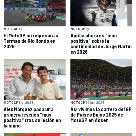
MOTOGP
1 y
MOTOGP
1 y
El MotoGP no regresará a
Aprilia ahora es "más
Termas de Río Hondo en
positiva" sobre la
2026
continuidad de Jorge Martín
en 2026
MOTOGP
1 jul 2025
MOTOGP
29 jun 2025
Alex Márquez pasa una
Así vivimos la carrera del GP
primera revisión "muy
de Países Bajos 2025 de
positiva" tras su lesión en
MotoGP en Assen
la mano