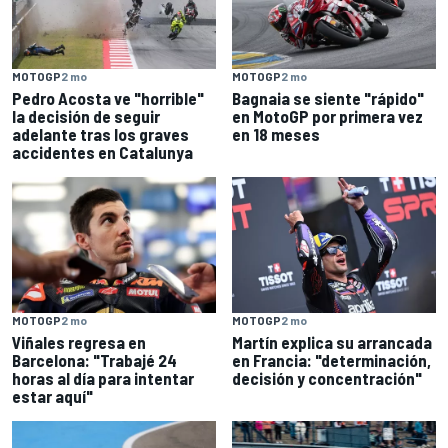
MOTOGP
2 mo
MOTOGP
2 mo
Pedro Acosta ve "horrible"
Bagnaia se siente "rápido"
la decisión de seguir
en MotoGP por primera vez
adelante tras los graves
en 18 meses
accidentes en Catalunya
MOTOGP
2 mo
MOTOGP
2 mo
Viñales regresa en
Martín explica su arrancada
Barcelona: "Trabajé 24
en Francia: "determinación,
horas al día para intentar
decisión y concentración"
estar aquí"