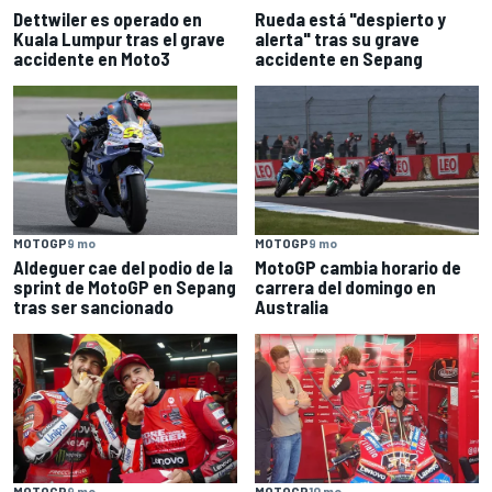
Dettwiler es operado en
Rueda está "despierto y
Kuala Lumpur tras el grave
alerta" tras su grave
accidente en Moto3
accidente en Sepang
MOTOGP
9 mo
MOTOGP
9 mo
Aldeguer cae del podio de la
MotoGP cambia horario de
sprint de MotoGP en Sepang
carrera del domingo en
tras ser sancionado
Australia
MOTOGP
9 mo
MOTOGP
10 mo