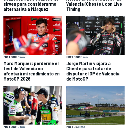
sirven para considerarme
Valencia (Cheste), con Live
alternativa a Márquez
Timing
MOTOGP
8 mo
MOTOGP
8 mo
Marc Márquez: perderme el
Jorge Martín viajará a
test de Valencia no
Cheste para tratar de
afectará mi rendimiento en
disputar el GP de Valencia
MotoGP 2026
de MotoGP
MOTOGP
9 mo
MOTO3
9 mo