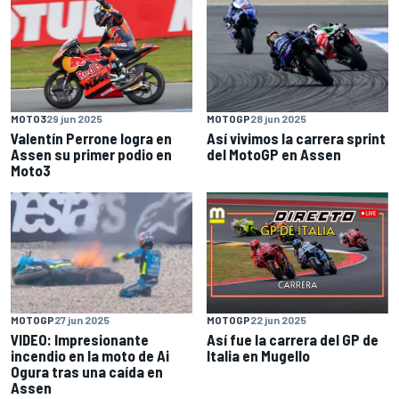
MOTO3
29 jun 2025
MOTOGP
28 jun 2025
Valentín Perrone logra en
Así vivimos la carrera sprint
Assen su primer podio en
del MotoGP en Assen
Moto3
MOTOGP
27 jun 2025
MOTOGP
22 jun 2025
VIDEO: Impresionante
Así fue la carrera del GP de
incendio en la moto de Ai
Italia en Mugello
Ogura tras una caída en
Assen