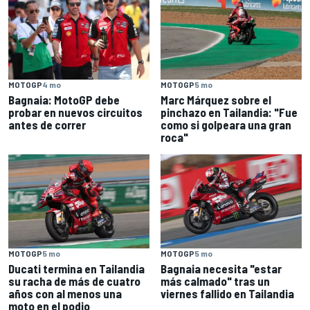
MOTOGP
4 mo
MOTOGP
5 mo
Bagnaia: MotoGP debe
Marc Márquez sobre el
probar en nuevos circuitos
pinchazo en Tailandia: "Fue
antes de correr
como si golpeara una gran
roca"
MOTOGP
5 mo
MOTOGP
5 mo
Ducati termina en Tailandia
Bagnaia necesita "estar
su racha de más de cuatro
más calmado" tras un
años con al menos una
viernes fallido en Tailandia
moto en el podio