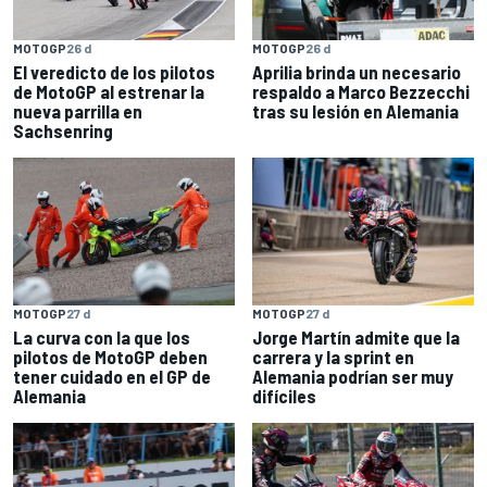
MOTOGP
26 d
MOTOGP
26 d
El veredicto de los pilotos
Aprilia brinda un necesario
de MotoGP al estrenar la
respaldo a Marco Bezzecchi
nueva parrilla en
tras su lesión en Alemania
Sachsenring
MOTOGP
27 d
MOTOGP
27 d
La curva con la que los
Jorge Martín admite que la
pilotos de MotoGP deben
carrera y la sprint en
tener cuidado en el GP de
Alemania podrían ser muy
Alemania
difíciles