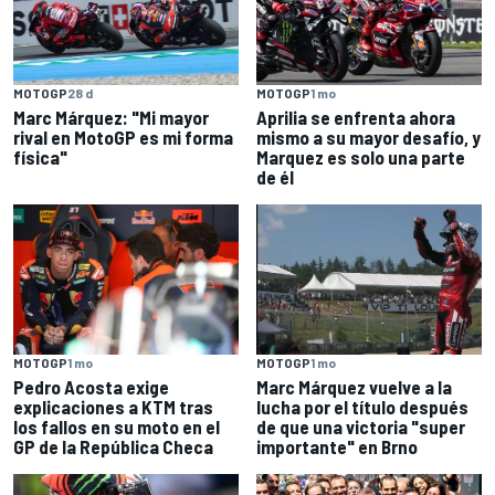
MOTOGP
28 d
MOTOGP
1 mo
Marc Márquez: "Mi mayor
Aprilia se enfrenta ahora
rival en MotoGP es mi forma
mismo a su mayor desafío, y
física"
Marquez es solo una parte
de él
MOTOGP
1 mo
MOTOGP
1 mo
Pedro Acosta exige
Marc Márquez vuelve a la
explicaciones a KTM tras
lucha por el título después
los fallos en su moto en el
de que una victoria "super
GP de la República Checa
importante" en Brno