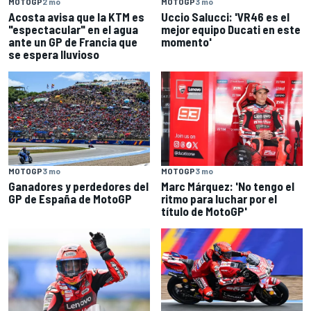
MOTOGP
2 mo
MOTOGP
3 mo
Acosta avisa que la KTM es
Uccio Salucci: 'VR46 es el
"espectacular" en el agua
mejor equipo Ducati en este
ante un GP de Francia que
momento'
se espera lluvioso
MOTOGP
3 mo
MOTOGP
3 mo
Ganadores y perdedores del
Marc Márquez: 'No tengo el
GP de España de MotoGP
ritmo para luchar por el
título de MotoGP'