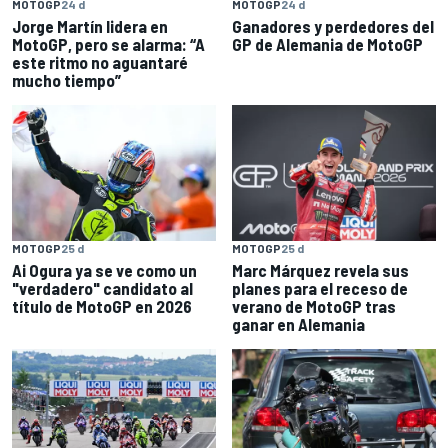
MOTOGP
24 d
MOTOGP
24 d
Jorge Martín lidera en
Ganadores y perdedores del
MotoGP, pero se alarma: “A
GP de Alemania de MotoGP
este ritmo no aguantaré
mucho tiempo”
MOTOGP
25 d
MOTOGP
25 d
Ai Ogura ya se ve como un
Marc Márquez revela sus
"verdadero" candidato al
planes para el receso de
título de MotoGP en 2026
verano de MotoGP tras
ganar en Alemania