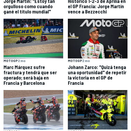
Jorge Martín: "Estoy tan
Histórico 1-2-3 de Aprilia en
orgulloso como cuando
el GP Francia: Jorge Martín
gané el título mundial"
vence a Bezzecchi
MOTOGP
2 mo
MOTOGP
2 mo
Marc Márquez sufre
Johann Zarco: "Quizá tenga
fractura y tendrá que ser
una oportunidad" de repetir
operado; será baja en
la victoria en el GP de
Francia y Barcelona
Francia