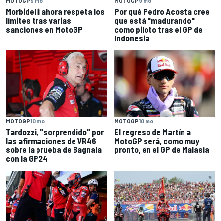
MOTOGP
9 mo
MOTOGP
9 mo
Morbidelli ahora respeta los
Por qué Pedro Acosta cree
límites tras varias
que está "madurando"
sanciones en MotoGP
como piloto tras el GP de
Indonesia
MOTOGP
10 mo
MOTOGP
10 mo
Tardozzi, "sorprendido" por
El regreso de Martín a
las afirmaciones de VR46
MotoGP será, como muy
sobre la prueba de Bagnaia
pronto, en el GP de Malasia
con la GP24