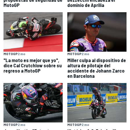
MotoGP
dominio de Aprilia
MOTOGP
2 mo
MOTOGP
2 mo
"La moto es mejor que yo",
Miller culpa al dispositivo de
dice Cal Crutchlow sobre su
altura de pilotaje del
regreso a MotoGP
accidente de Johann Zarco
en Barcelona
MOTOGP
2 mo
MOTOGP
2 mo