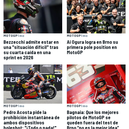
MOTOGP
1 mo
MOTOGP
1 mo
Bezzecchi admite estar en
Ai Ogura logra en Brno su
una "situación difícil" tras
primera pole position en
su cuarta caída en una
MotoGP
sprint en 2026
MOTOGP
1 mo
MOTOGP
1 mo
Pedro Acosta pide la
Bagnaia: Que los mejores
prohibición instantánea de
pilotos de MotoGP se
ambos dispositivos
queden fuera del test de
holeshot: "¡Todo o nada!"
Brno “no es la mejor idea”