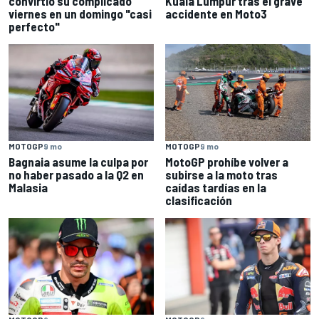
convirtió su complicado
Kuala Lumpur tras el grave
viernes en un domingo "casi
accidente en Moto3
perfecto"
MOTOGP
9 mo
MOTOGP
9 mo
Bagnaia asume la culpa por
MotoGP prohíbe volver a
no haber pasado a la Q2 en
subirse a la moto tras
Malasia
caídas tardías en la
clasificación