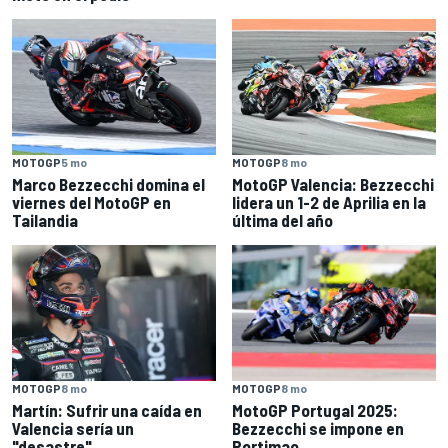
MOTOGP
5 mo
MOTOGP
8 mo
Marco Bezzecchi domina el
MotoGP Valencia: Bezzecchi
viernes del MotoGP en
lidera un 1-2 de Aprilia en la
Tailandia
última del año
MOTOGP
8 mo
MOTOGP
8 mo
Martín: Sufrir una caída en
MotoGP Portugal 2025:
Valencia sería un
Bezzecchi se impone en
"desastre"
Portimao