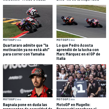
MOTOGP
2 mo
MOTOGP
2 mo
Quartararo admite que "la
Lo que Pedro Acosta
motivación ya no está ahí"
aprendió de la lucha con
para correr con Yamaha
Marc Márquez en el GP de
Italia
MOTOGP
2 mo
MOTOGP
2 mo
Bagnaia pone en duda las
MotoGP en Mugello:
propuestas de seguridad de
Bezzecchi encabeza el