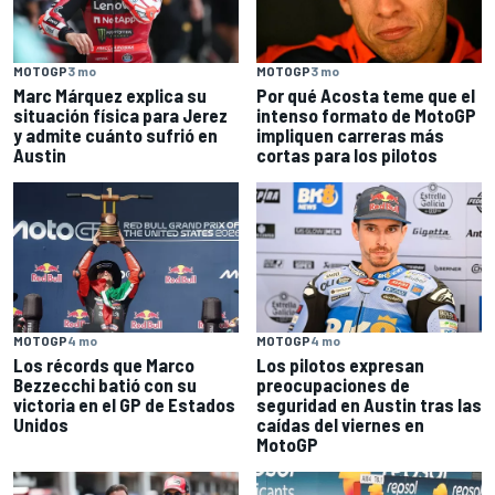
MOTOGP
3 mo
MOTOGP
3 mo
Marc Márquez explica su
Por qué Acosta teme que el
situación física para Jerez
intenso formato de MotoGP
y admite cuánto sufrió en
impliquen carreras más
Austin
cortas para los pilotos
MOTOGP
4 mo
MOTOGP
4 mo
Los récords que Marco
Los pilotos expresan
Bezzecchi batió con su
preocupaciones de
victoria en el GP de Estados
seguridad en Austin tras las
Unidos
caídas del viernes en
MotoGP