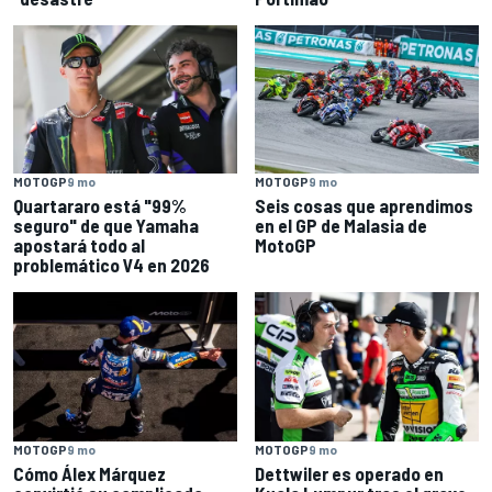
MOTOGP
9 mo
MOTOGP
9 mo
Quartararo está "99%
Seis cosas que aprendimos
seguro" de que Yamaha
en el GP de Malasia de
apostará todo al
MotoGP
problemático V4 en 2026
MOTOGP
9 mo
MOTOGP
9 mo
Cómo Álex Márquez
Dettwiler es operado en