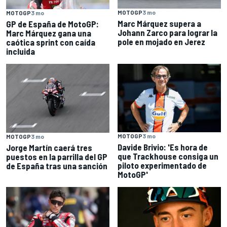
MOTOGP
3 mo
MOTOGP
3 mo
Marc Márquez supera a
GP de España de MotoGP:
Johann Zarco para lograr la
Marc Márquez gana una
pole en mojado en Jerez
caótica sprint con caída
incluida
MOTOGP
3 mo
MOTOGP
3 mo
Davide Brivio: 'Es hora de
Jorge Martín caerá tres
que Trackhouse consiga un
puestos en la parrilla del GP
piloto experimentado de
de España tras una sanción
MotoGP'