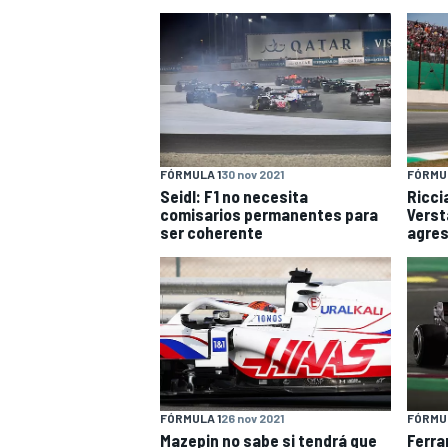
FÓRMULA 1
30 nov 2021
FÓRMUL
Seidl: F1 no necesita
Ricci
comisarios permanentes para
Verst
ser coherente
agres
FÓRMULA 1
26 nov 2021
FÓRMUL
Mazepin no sabe si tendrá que
Ferra