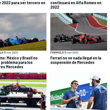
 2022 para ser tercero en
continuará en Alfa Romeo en
2022
A 1
1 nov 2021
FÓRMULA 1
1 nov 2021
ams: México y Brasil no
Ferrari no ve nada ilegal en la
 problema para los
suspensión de Mercedes
res Mercedes