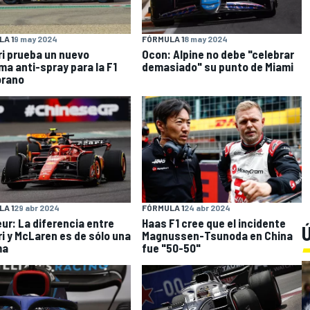
A 1
9 may 2024
FÓRMULA 1
8 may 2024
ri prueba un nuevo
Ocon: Alpine no debe "celebrar
ma anti-spray para la F1
demasiado" su punto de Miami
orano
A 1
29 abr 2024
FÓRMULA 1
24 abr 2024
ur: La diferencia entre
Haas F1 cree que el incidente
Ú
ri y McLaren es de sólo una
Magnussen-Tsunoda en China
ma
fue "50-50"