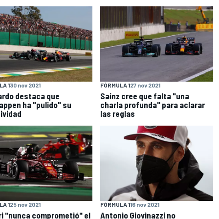
A 1
30 nov 2021
FÓRMULA 1
27 nov 2021
ardo destaca que
Sainz cree que falta "una
appen ha "pulido" su
charla profunda" para aclarar
ividad
las reglas
A 1
25 nov 2021
FÓRMULA 1
16 nov 2021
ri "nunca comprometió" el
Antonio Giovinazzi no