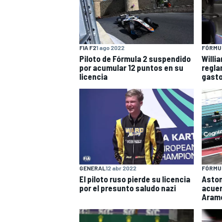
FIA F2
1 ago 2022
FÓRMUL
Piloto de Fórmula 2 suspendido
Willi
por acumular 12 puntos en su
regla
licencia
gasto
GENERAL
12 abr 2022
FÓRMUL
El piloto ruso pierde su licencia
Aston
por el presunto saludo nazi
acuer
Aram