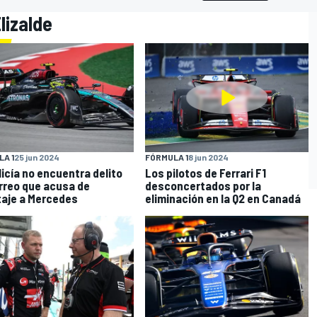
lizalde
O
A 1
25 jun 2024
FÓRMULA 1
8 jun 2024
licía no encuentra delito
Los pilotos de Ferrari F1
rreo que acusa de
desconcertados por la
aje a Mercedes
eliminación en la Q2 en Canadá