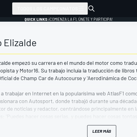
TODOS LOS CAMPEONATOS
QUICK LINKS:
¡COMIENZA LA F1, ÚNETE Y PARTICIPA!
 Elizalde
zalde empezó su carrera en el mundo del motor como traduc
pista y Motor16. Su trabajo incluía la traducción de libros 
Oficial de Champ Car de Autocourse y 'Aerodinámica de Co
 trabajar en Internet en la popularísima web AtlasF1 como 
fusionara con Autosport, donde trabajó durante una década
or de noticias y redactor, centrándose principalmente en l
s: 'Puedes hacer cosas serias, y puedes hacer cosas tontas.
LEER MÁS