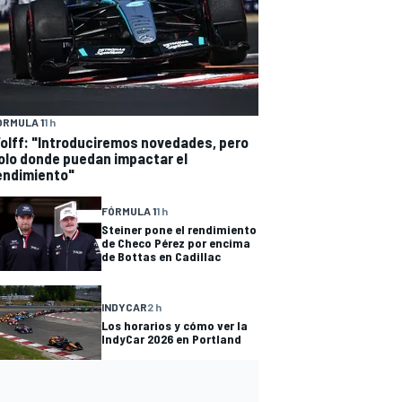
ÓRMULA 1
1 h
olff: "Introduciremos novedades, pero
olo donde puedan impactar el
endimiento"
FÓRMULA 1
1 h
Steiner pone el rendimiento
de Checo Pérez por encima
de Bottas en Cadillac
INDYCAR
2 h
Los horarios y cómo ver la
IndyCar 2026 en Portland