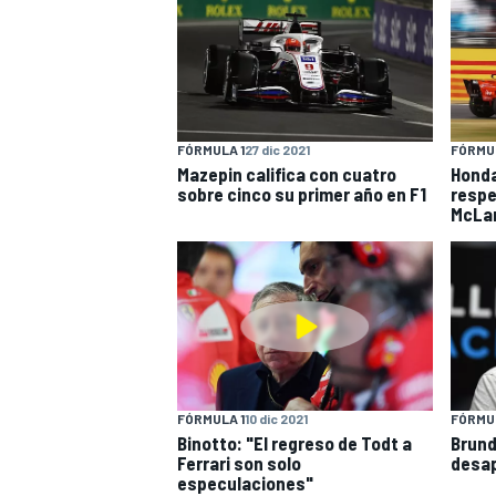
FÓRMULA 1
27 dic 2021
FÓRMUL
Mazepin califica con cuatro
Honda
sobre cinco su primer año en F1
respe
McLa
FÓRMULA 1
10 dic 2021
FÓRMUL
Binotto: "El regreso de Todt a
Brund
Ferrari son solo
desap
especulaciones"