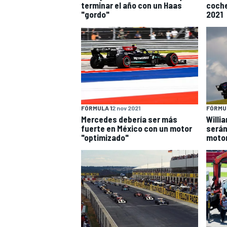
terminar el año con un Haas
coche
"gordo"
2021
FÓRMULA 1
2 nov 2021
FÓRMUL
Mercedes debería ser más
Willi
fuerte en México con un motor
serán
"optimizado"
moto