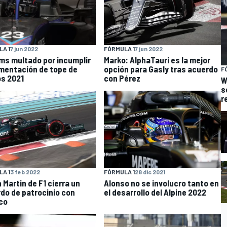
A 1
7 jun 2022
FÓRMULA 1
7 jun 2022
ams multado por incumplir
Marko: AlphaTauri es la mejor
mentación de tope de
opción para Gasly tras acuerdo
F
s 2021
con Pérez
W
s
r
A 1
3 feb 2022
FÓRMULA 1
28 dic 2021
 Martin de F1 cierra un
Alonso no se involucro tanto en
do de patrocinio con
el desarrollo del Alpine 2022
co