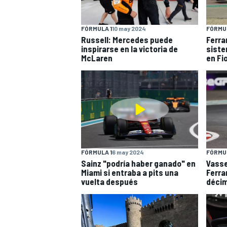
FÓRMULA 1
10 may 2024
FÓRMUL
Russell: Mercedes puede
Ferra
inspirarse en la victoria de
siste
McLaren
en Fi
FÓRMULA 1
6 may 2024
FÓRMUL
Sainz "podría haber ganado" en
Vasse
Miami si entraba a pits una
Ferra
vuelta después
déci