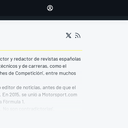
Make your voice heard with
article commenting.
INICIAR SESIÓN
EDICIÓN
ESPANOL
tor y redactor de revistas españolas
técnicos y de carreras, como el
ches de Competición', entre muchos
editor de noticias, antes de que el
. En 2015, se unió a Motorsport.com
a Fórmula 1.
 No son contradictorias'.