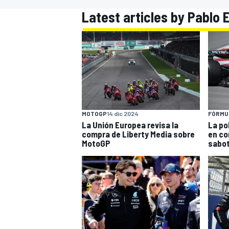
Latest articles by Pablo E
FÓRMULA E
MOTO
NASCAR
INDYCAR
SPORTSCAR
RALLY
TURISM
MOTOGP
14 dic 2024
FÓRMUL
La Unión Europea revisa la
La po
compra de Liberty Media sobre
en co
MotoGP
sabot
MÁS