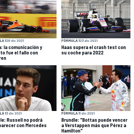
A 1
26 dic 2021
FÓRMULA 1
23 dic 2021
: la comunicación y
Haas supera el crash test con
to fue el fallo con
su coche para 2022
ren
A 1
3 dic 2021
FÓRMULA 1
1 dic 2021
le: Russell no podrá
Brundle: "Bottas puede vencer
arecer con Mercedes
a Verstappen más que Pérez a
Hamilton"