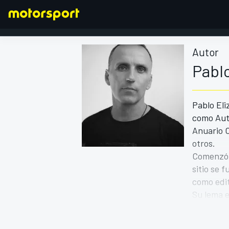
Autor
Pablo
FÓRMULA 1
Pablo Eli
como Auto
Anuario 
otros.
Comenzó a
sitio se 
como edit
Su lema e