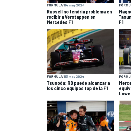
FÓRMULA 1
14 may 2024
FÓRMUL
Russell no tendría problema en
Magnu
recibir a Verstappen en
"asun
Mercedes F1
F1
FÓRMULA 1
13 may 2024
FÓRMUL
Tsunoda: RB puede alcanzar a
Merc
los cinco equipos top de la F1
equiv
Lowe