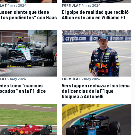
A 1
14 may 2024
FÓRMULA 1
14 may 2024
ssen siente que tiene
El golpe de realidad que recibió
tos pendientes" con Haas
Albon este año en Williams F1
A 1
12 may 2024
FÓRMULA 1
12 may 2024
edes tomó "caminos
Verstappen rechaza el sistema
ocados" en la F1, dice
de licencias de la F1 que
bloquea a Antonelli