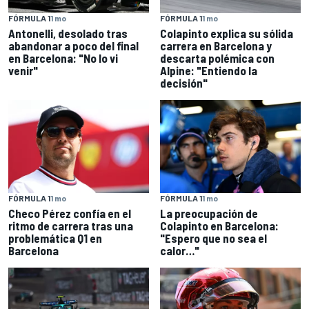
FÓRMULA 1
1 mo
FÓRMULA 1
1 mo
Antonelli, desolado tras
Colapinto explica su sólida
abandonar a poco del final
carrera en Barcelona y
en Barcelona: "No lo vi
descarta polémica con
venir"
Alpine: "Entiendo la
decisión"
FÓRMULA 1
1 mo
FÓRMULA 1
1 mo
Checo Pérez confía en el
La preocupación de
ritmo de carrera tras una
Colapinto en Barcelona:
problemática Q1 en
"Espero que no sea el
Barcelona
calor…"