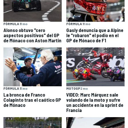
FÓRMULA 1
1 mo
FÓRMULA 1
1 mo
Alonso obtuvo "cero
Gasly denuncia que a Alpine
aspectos positivos" del GP
le "robaron" el podio en el
de Mónaco con Aston Martin
GP de Mónaco de F1
FÓRMULA 1
1 mo
MOTOGP
2 mo
La bronca de Franco
VIDEO: Marc Márquez sale
Colapinto tras el caótico GP
volando de la moto y sufre
de Mónaco
un accidente en la sprint de
Francia