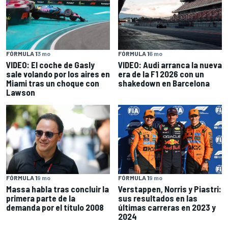
FÓRMULA 1
6 mo
FÓRMULA 1
3 mo
VIDEO: Audi arranca la nueva
VIDEO: El coche de Gasly
era de la F1 2026 con un
sale volando por los aires en
shakedown en Barcelona
Miami tras un choque con
Lawson
FÓRMULA 1
9 mo
FÓRMULA 1
9 mo
Massa habla tras concluir la
Verstappen, Norris y Piastri:
primera parte de la
sus resultados en las
demanda por el título 2008
últimas carreras en 2023 y
2024