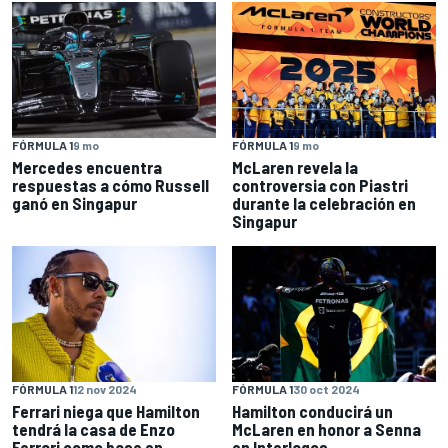
FÓRMULA 1
9 mo
FÓRMULA 1
9 mo
Mercedes encuentra
McLaren revela la
respuestas a cómo Russell
controversia con Piastri
ganó en Singapur
durante la celebración en
Singapur
FÓRMULA 1
12 nov 2024
FÓRMULA 1
30 oct 2024
Ferrari niega que Hamilton
Hamilton conducirá un
tendrá la casa de Enzo
McLaren en honor a Senna
Ferrari como base en
en Interlagos