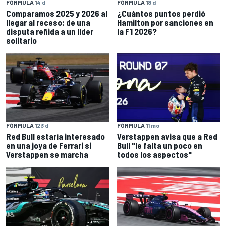
FÓRMULA 1
4 d
FÓRMULA 1
8 d
Comparamos 2025 y 2026 al
¿Cuántos puntos perdió
llegar al receso: de una
Hamilton por sanciones en
disputa reñida a un líder
la F1 2026?
solitario
FÓRMULA 1
23 d
FÓRMULA 1
1 mo
Red Bull estaría interesado
Verstappen avisa que a Red
en una joya de Ferrari si
Bull "le falta un poco en
Verstappen se marcha
todos los aspectos"