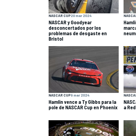
NASCAR CUP
20 mar 2024
NASCA
NASCAR y Goodyear
Hamli
desconcertados por los
marca
problemas de desgaste en
neumá
Bristol
NASCAR CUP
9 mar 2024
NASCA
Hamlin vence a Ty Gibbs para la
NASCA
pole de NASCAR Cup en Phoenix
a Red