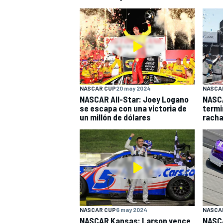
NASCAR CUP
20 may 2024
NASCA
NASCAR All-Star: Joey Logano
NASC
se escapa con una victoria de
termi
un millón de dólares
racha
NASCAR CUP
6 may 2024
NASCA
NASCAR Kansas: Larson vence
NASCA