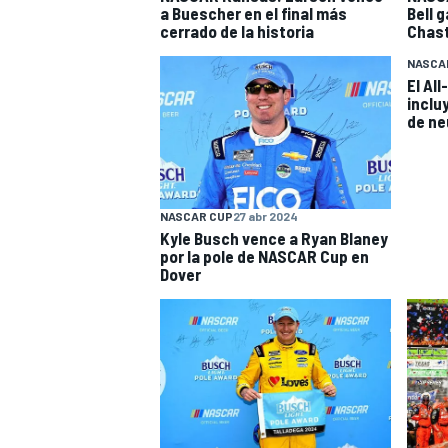
a Buescher en el final más
Bell 
cerrado de la historia
Chast
NASCA
El Al
inclu
de n
NASCAR CUP
27 abr 2024
Kyle Busch vence a Ryan Blaney
por la pole de NASCAR Cup en
Dover