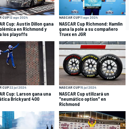
R CUP
12 ago 2024
NASCAR CUP
11 ago 2024
R Cup: Austin Dillon gana
NASCAR Cup Richmond: Hamlin
olémica en Richmond y
gana la pole a su compañero
a los playoffs
Truex en JGR
O
R CUP
22 jul 2024
NASCAR CUP
15 jul 2024
R Cup: Larson gana una
NASCAR Cup utilizará un
tica Brickyard 400
"neumático option" en
Richmond