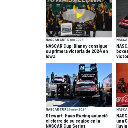
NASCAR CUP
17 jun 2024
NASCA
NASCAR Cup: Blaney consigue
NASCA
su primera victoria de 2024 en
boxes
Iowa
victo
NASCAR CUP
28 may 2024
NASCA
Stewart-Haas Racing anunció
NASCA
el cierre de su equipo en la
una C
NASCAR Cup Series
lluvia