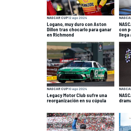
FÓRMULA E
MOTO
NASCAR CUP
12 ago 2024
NASCA
Logano, muy duro con Aston
NASCA
Dillon tras chocarlo para ganar
con p
en Richmond
llega 
NASCAR
INDYCAR
SPORTSCAR
RALLY
TURISM
NASCAR CUP
10 ago 2024
NASCA
Legacy Motor Club sufre una
NASCA
reorganización en su cúpula
dramá
MÁS