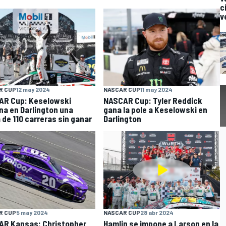
c
v
R CUP
12 may 2024
NASCAR CUP
11 may 2024
AR Cup: Keselowski
NASCAR Cup: Tyler Reddick
na en Darlington una
gana la pole a Keselowski en
 de 110 carreras sin ganar
Darlington
R CUP
5 may 2024
NASCAR CUP
28 abr 2024
R Kansas: Christopher
Hamlin se impone a Larson en la