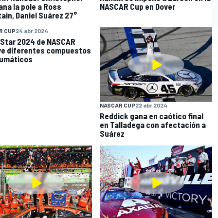
gana la pole a Ross
NASCAR Cup en Dover
ain, Daniel Suárez 27°
R CUP
24 abr 2024
l-Star 2024 de NASCAR
ye diferentes compuestos
eumáticos
NASCAR CUP
22 abr 2024
Reddick gana en caótico final
en Talladega con afectación a
Suárez