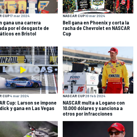
R CUP
17 mar 2024
NASCAR CUP
10 mar 2024
n gana una carrera
Bell gana en Phoenix y corta la
da por el desgaste de
racha de Chevrolet en NASCAR
ticos en Bristol
Cup
R CUP
4 mar 2024
NASCAR CUP
28 feb 2024
R Cup: Larson se impone
NASCAR multa a Logano con
dick y gana en Las Vegas
10.000 dólares y sanciona a
otros por infracciones