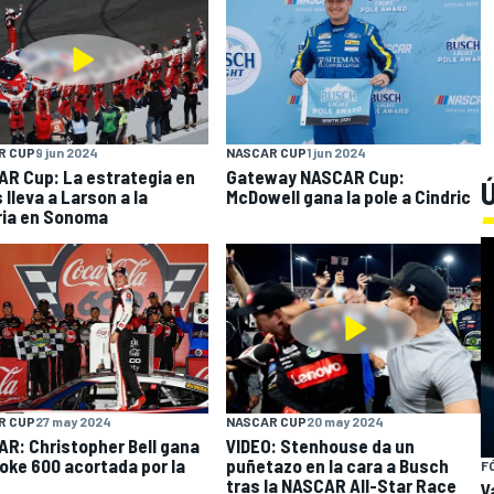
R CUP
9 jun 2024
NASCAR CUP
1 jun 2024
R Cup: La estrategia en
Gateway NASCAR Cup:
Ú
 lleva a Larson a la
McDowell gana la pole a Cindric
ria en Sonoma
R CUP
27 may 2024
NASCAR CUP
20 may 2024
R: Christopher Bell gana
VIDEO: Stenhouse da un
oke 600 acortada por la
puñetazo en la cara a Busch
F
tras la NASCAR All-Star Race
V