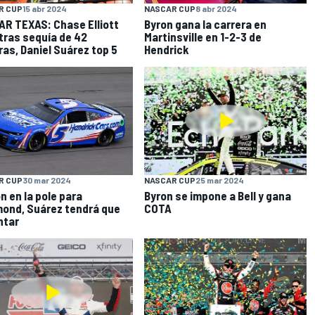
R CUP
15 abr 2024
NASCAR CUP
8 abr 2024
R TEXAS: Chase Elliott
Byron gana la carrera en
tras sequía de 42
Martinsville en 1-2-3 de
ras, Daniel Suárez top 5
Hendrick
R CUP
30 mar 2024
NASCAR CUP
25 mar 2024
n en la pole para
Byron se impone a Bell y gana
ond, Suárez tendrá que
COTA
ntar