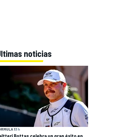
ltimas noticias
ÓRMULA 1
3 h
altteri Bottas celebra un gran éxito en