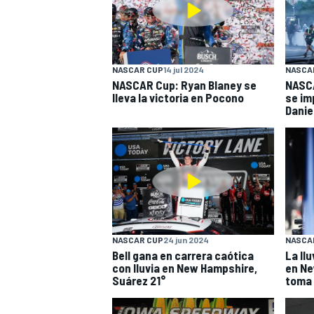
NASCAR CUP
14 jul 2024
NASCA
NASCAR Cup: Ryan Blaney se
NASC
lleva la victoria en Pocono
se im
Danie
NASCAR CUP
24 jun 2024
NASCA
Bell gana en carrera caótica
La ll
con lluvia en New Hampshire,
en Ne
Suárez 21°
toma 