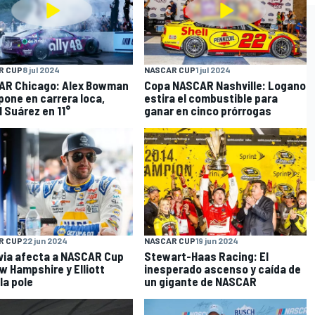
R CUP
8 jul 2024
NASCAR CUP
1 jul 2024
AR Chicago: Alex Bowman
Copa NASCAR Nashville: Logano
pone en carrera loca,
estira el combustible para
l Suárez en 11°
ganar en cinco prórrogas
R CUP
22 jun 2024
NASCAR CUP
19 jun 2024
uvia afecta a NASCAR Cup
Stewart-Haas Racing: El
w Hampshire y Elliott
inesperado ascenso y caída de
la pole
un gigante de NASCAR