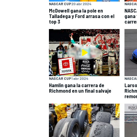
NASCAR CUP
20 abr 2024
NASCA
McDowell gana la pole en
NASCA
Talladega y Ford arrasa con el
gana 
top 3
carre
NASCAR CUP
1 abr 2024
NASCA
Hamlin gana la carrera de
Larso
Richmond en un final salvaje
Richm
remo