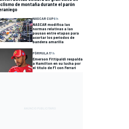
iclismo de montaña durante el parón
eraniego
NASCAR CUP
6 h
NASCAR modifica las
normas relativas a las
pausas entre etapas para
acortar los periodos de
bandera amarilla
FÓRMULA 1
7 h
Emerson Fittipaldi respalda
a Hamilton en su lucha por
el título de F1 con Ferrari