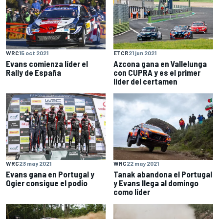
WRC
15 oct 2021
ETCR
21 jun 2021
Evans comienza líder el
Azcona gana en Vallelunga
Rally de España
con CUPRA y es el primer
líder del certamen
WRC
23 may 2021
WRC
22 may 2021
Evans gana en Portugal y
Tanak abandona el Portugal
Ogier consigue el podio
y Evans llega al domingo
como líder