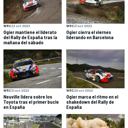
WRC
22 oct 2022
WRC
21 oct 2022
Ogier mantiene el liderato
Ogier cierra el viernes
del Rally de España tras la
liderando en Barcelona
mañana del sábado
WRC
21 oct 2022
WRC
20 oct 2022
Neuville lidera sobre los
Ogier marca el ritmo en el
Toyota tras el primer bucle
shakedown del Rally de
en España
España