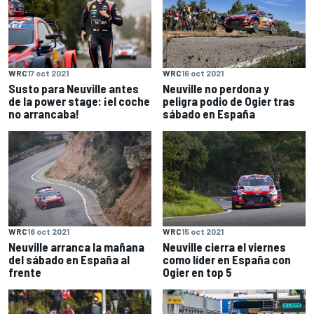
WRC
17 oct 2021
WRC
16 oct 2021
Susto para Neuville antes
Neuville no perdona y
de la power stage: ¡el coche
peligra podio de Ogier tras
no arrancaba!
sábado en España
WRC
16 oct 2021
WRC
15 oct 2021
Neuville arranca la mañana
Neuville cierra el viernes
del sábado en España al
como líder en España con
frente
Ogier en top 5