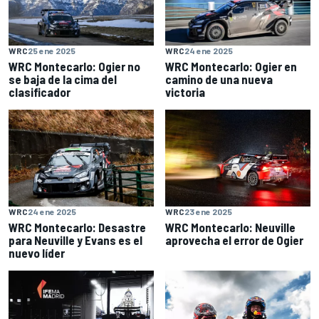
WRC
25 ene 2025
WRC
24 ene 2025
WRC Montecarlo: Ogier no
WRC Montecarlo: Ogier en
se baja de la cima del
camino de una nueva
clasificador
victoria
WRC
24 ene 2025
WRC
23 ene 2025
WRC Montecarlo: Desastre
WRC Montecarlo: Neuville
para Neuville y Evans es el
aprovecha el error de Ogier
nuevo líder