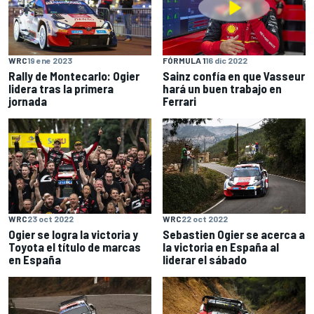
WRC
19 ene 2023
FÓRMULA 1
16 dic 2022
Rally de Montecarlo: Ogier
Sainz confía en que Vasseur
lidera tras la primera
hará un buen trabajo en
jornada
Ferrari
WRC
23 oct 2022
WRC
22 oct 2022
Ogier se logra la victoria y
Sebastien Ogier se acerca a
Toyota el título de marcas
la victoria en España al
en España
liderar el sábado