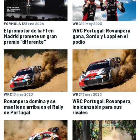
FÓRMULA 1
23 ene 2024
WRC
14 may 2023
El promotor de la F1 en
WRC Portugal: Rovanpera
Madrid promete un gran
gana, Sordo y Lappi en el
premio "diferente"
podio
WRC
13 may 2023
WRC
13 may 2023
Rovanpera domina y se
WRC Portugal: Rovanpera,
mantiene arriba en el Rally
inalcanzable para sus
de Portugal
rivales