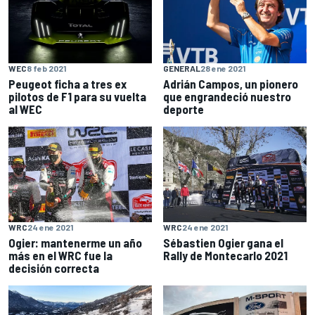
WEC
8 feb 2021
GENERAL
28 ene 2021
Peugeot ficha a tres ex
Adrián Campos, un pionero
pilotos de F1 para su vuelta
que engrandeció nuestro
al WEC
deporte
WRC
24 ene 2021
WRC
24 ene 2021
Ogier: mantenerme un año
Sébastien Ogier gana el
más en el WRC fue la
Rally de Montecarlo 2021
decisión correcta