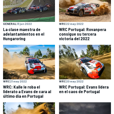
GENERAL
13 jun 2022
WRC
22 may 2022
La clase maestra de
WRC Portugal: Rovanpera
adelantamientos en el
consigue su tercera
Hungaroring
victoria del 2022
WRC
21 may 2022
WRC
20 may 2022
WRC: Kalle le roba el
WRC Portugal: Evans lidera
liderato a Evans de cara al
en el caos de Portugal
último día en Portugal