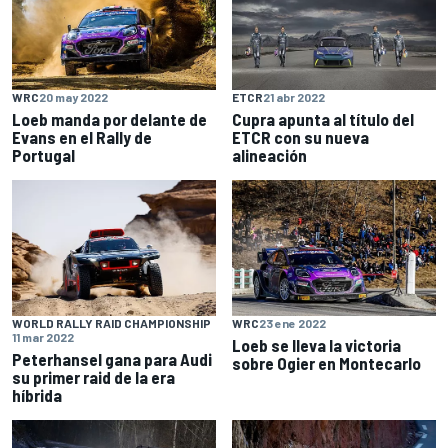
WRC
20 may 2022
ETCR
21 abr 2022
Loeb manda por delante de
Cupra apunta al título del
Evans en el Rally de
ETCR con su nueva
Portugal
alineación
WORLD RALLY RAID CHAMPIONSHIP
WRC
23 ene 2022
11 mar 2022
Loeb se lleva la victoria
Peterhansel gana para Audi
sobre Ogier en Montecarlo
su primer raid de la era
híbrida