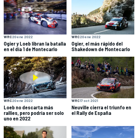
WRC
20 ene 2022
WRC
20 ene 2022
Ogier y Loeb libran la batalla
Ogier, el más rápido del
en el día 1 de Montecarlo
Shakedown de Montecarlo
WRC
20 ene 2022
WRC
17 oct 2021
Loeb no descarta más
Neuville cierra el triunfo en
rallies, pero podría ser solo
el Rally de España
uno en 2022