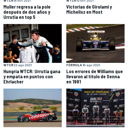
WTCR
16 oct 2021
WTCR
10 oct 2021
Muller regresa a la pole
Victorias de Girolami y
después de dos años y
Michelisz en Most
Urrutia en top 5
WTCR
22 ago 2021
FÓRMULA 1
9 ago 2021
Hungría WTCR: Urrutia gana
Los errores de Williams que
y empata en puntos con
llevaron al título de Senna
Ehrlacher
en 1991