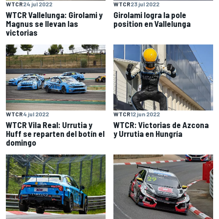
WTCR
24 jul 2022
WTCR
23 jul 2022
WTCR Vallelunga: Girolami y
Girolami logra la pole
Magnus se llevan las
position en Vallelunga
victorias
WTCR
4 jul 2022
WTCR
12 jun 2022
WTCR Vila Real: Urrutia y
WTCR: Victorias de Azcona
Huff se reparten del botín el
y Urrutia en Hungría
domingo