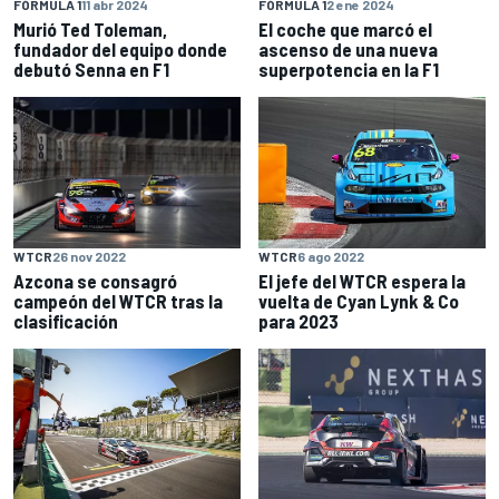
FÓRMULA 1
11 abr 2024
FÓRMULA 1
2 ene 2024
Murió Ted Toleman,
El coche que marcó el
fundador del equipo donde
ascenso de una nueva
debutó Senna en F1
superpotencia en la F1
WTCR
26 nov 2022
WTCR
6 ago 2022
Azcona se consagró
El jefe del WTCR espera la
campeón del WTCR tras la
vuelta de Cyan Lynk & Co
clasificación
para 2023