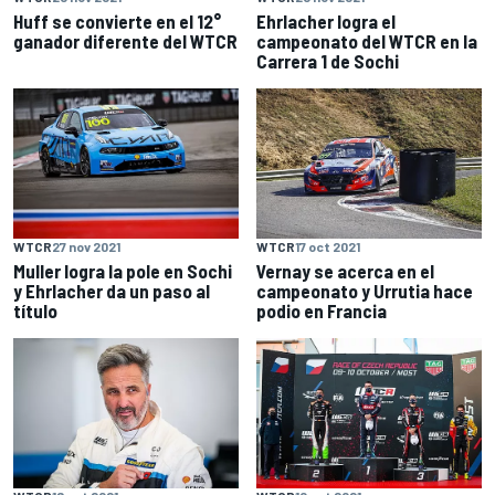
Huff se convierte en el 12°
Ehrlacher logra el
ganador diferente del WTCR
campeonato del WTCR en la
Carrera 1 de Sochi
WTCR
27 nov 2021
WTCR
17 oct 2021
Muller logra la pole en Sochi
Vernay se acerca en el
y Ehrlacher da un paso al
campeonato y Urrutia hace
título
podio en Francia