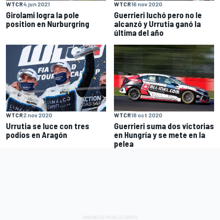
WTCR
4 jun 2021
WTCR
16 nov 2020
Girolami logra la pole
Guerrieri luchó pero no le
position en Nurburgring
alcanzó y Urrutia ganó la
última del año
WTCR
2 nov 2020
WTCR
18 oct 2020
Urrutia se luce con tres
Guerrieri suma dos victorias
podios en Aragón
en Hungría y se mete en la
pelea