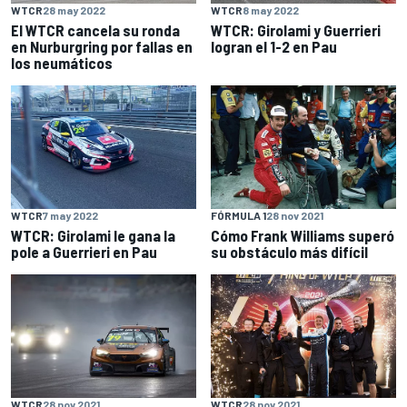
WTCR
28 may 2022
WTCR
8 may 2022
El WTCR cancela su ronda
WTCR: Girolami y Guerrieri
en Nurburgring por fallas en
logran el 1-2 en Pau
los neumáticos
WTCR
7 may 2022
FÓRMULA 1
28 nov 2021
WTCR: Girolami le gana la
Cómo Frank Williams superó
pole a Guerrieri en Pau
su obstáculo más difícil
WTCR
28 nov 2021
WTCR
28 nov 2021