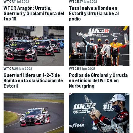
WTCR
11 jul 2021
WTCR
27 jun 2021
WTCR Aragón: Urrutia,
Tassi salva a Honda en
Guerrieri y Girolami fuera del
Estoril y Urrutia sube al
top 10
podio
WTCR
26 jun 2021
WTCR
5 jun 2021
Guerrieri lidera un 1-2-3 de
Podios de Girolami y Urrutia
Honda en la clasificación de
en el inicio del WTCR en
Estoril
Nurburgring