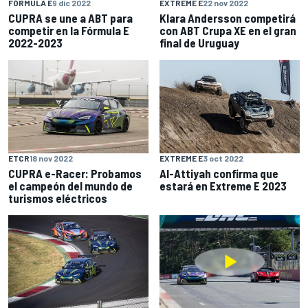
FÓRMULA E
9 dic 2022
EXTREME E
22 nov 2022
CUPRA se une a ABT para
Klara Andersson competirá
competir en la Fórmula E
con ABT Crupa XE en el gran
2022-2023
final de Uruguay
ETCR
18 nov 2022
EXTREME E
3 oct 2022
CUPRA e-Racer: Probamos
Al-Attiyah confirma que
el campeón del mundo de
estará en Extreme E 2023
turismos eléctricos