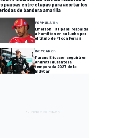
as pausas entre etapas para acortar los
eriodos de bandera amarilla
FÓRMULA 1
1 h
Emerson Fittipaldi respalda
a Hamilton en su lucha por
el título de F1 con Ferrari
INDYCAR
2 h
Marcus Ericsson seguirá en
Andretti durante la
temporada 2027 de la
IndyCar