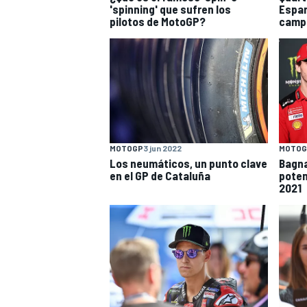
'spinning' que sufren los
Espar
pilotos de MotoGP?
camp
MOTOGP
3 jun 2022
MOTOG
Los neumáticos, un punto clave
Bagna
en el GP de Cataluña
poten
2021