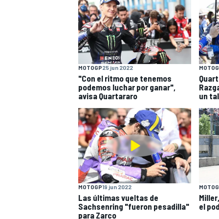
MOTOGP
25 jun 2022
MOTOG
"Con el ritmo que tenemos
Quart
podemos luchar por ganar",
Razga
avisa Quartararo
un ta
MOTOGP
19 jun 2022
MOTOG
Las últimas vueltas de
Mille
Sachsenring "fueron pesadilla"
el po
para Zarco