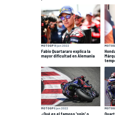
MOTOGP
18 jun 2022
MOTOG
Fabio Quartararo explica la
Honda
mayor dificultad en Alemania
Márqu
temp
MOTOGP
8 jun 2022
MOTOG
¿Qué es el famoso 'spin' o
Quart