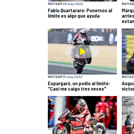
MOTOGP
26 may 2022
MOTOG
Fabio Quartararo: Ponernos al
Márqu
límite es algo que ayuda
arries
estan
MOTOGP
15 may 2022
MOTO2
Espargaró, un podio al límite:
Augus
"Casi me caigo tres veces"
victo