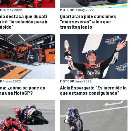
P
14 may 2022
MOTOGP
13 may 2022
ia destaca que Ducati
Quartararo pide sanciones
tró "la solución para ir
"más severas" a los que
ápido"
transitan lento
P
4 may 2022
MOTOGP
1 may 2022
ca: ¿cómo se pone en
Aleix Espargaró: "Es increíble lo
ha una MotoGP?
que estamos consiguiendo"