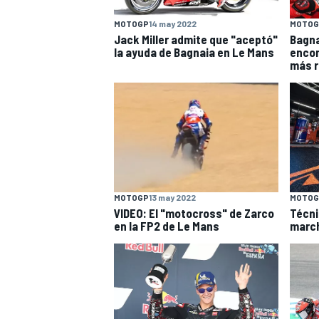
MOTOGP
14 may 2022
MOTOG
Jack Miller admite que "aceptó"
Bagna
la ayuda de Bagnaia en Le Mans
encon
más r
MOTOGP
13 may 2022
MOTOG
VIDEO: El "motocross" de Zarco
Técni
en la FP2 de Le Mans
marc