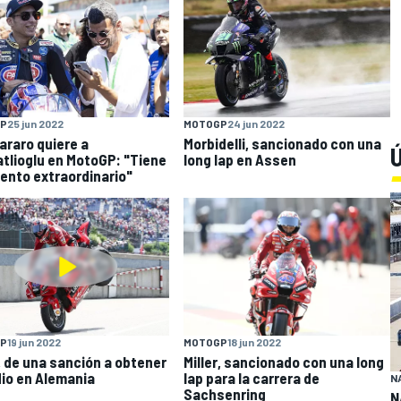
P
25 jun 2022
MOTOGP
24 jun 2022
araro quiere a
Morbidelli, sancionado con una
Ú
tlioglu en MotoGP: "Tiene
long lap en Assen
lento extraordinario"
P
19 jun 2022
MOTOGP
18 jun 2022
r, de una sanción a obtener
Miller, sancionado con una long
dio en Alemania
lap para la carrera de
N
Sachsenring
N