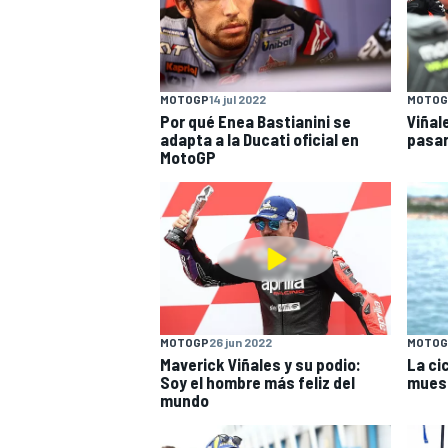
MOTOGP
14 jul 2022
MOTOG
Por qué Enea Bastianini se
Viñal
adapta a la Ducati oficial en
pasar
MotoGP
MOTOGP
26 jun 2022
MOTOG
Maverick Viñales y su podio:
La ci
Soy el hombre más feliz del
muest
mundo