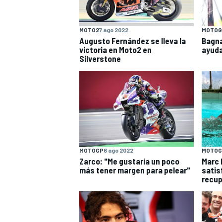
FÓRMULA E
MOTO
MOTO2
7 ago 2022
MOTOG
Augusto Fernández se lleva la
Bagna
victoria en Moto2 en
ayuda
Silverstone
NASCAR
INDYCAR
SPORTSCAR
RALLY
TURISM
MOTOGP
6 ago 2022
MOTOG
Zarco: "Me gustaría un poco
Marc 
más tener margen para pelear"
satis
recup
MÁS