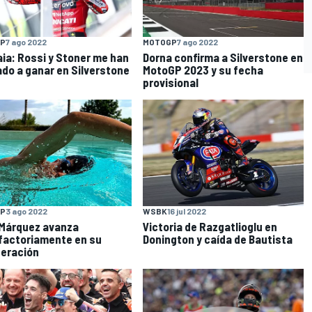
P
7 ago 2022
MOTOGP
7 ago 2022
ia: Rossi y Stoner me han
Dorna confirma a Silverstone en
do a ganar en Silverstone
MotoGP 2023 y su fecha
provisional
O
P
3 ago 2022
WSBK
16 jul 2022
Márquez avanza
Victoria de Razgatlioglu en
factoriamente en su
Donington y caída de Bautista
eración