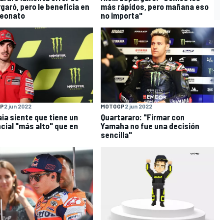
garó, pero le beneficia en
más rápidos, pero mañana eso
eonato
no importa"
P
2 jun 2022
MOTOGP
2 jun 2022
ia siente que tiene un
Quartararo: "Firmar con
cial "más alto" que en
Yamaha no fue una decisión
sencilla"