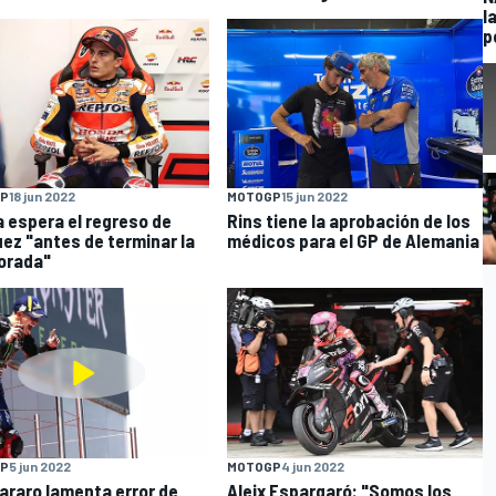
l
p
P
18 jun 2022
MOTOGP
15 jun 2022
 espera el regreso de
Rins tiene la aprobación de los
ez "antes de terminar la
médicos para el GP de Alemania
orada"
P
5 jun 2022
MOTOGP
4 jun 2022
araro lamenta error de
Aleix Espargaró: "Somos los