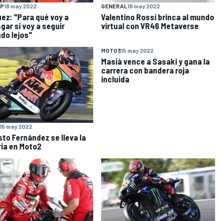
P
18 may 2022
GENERAL
18 may 2022
ez: "Para qué voy a
Valentino Rossi brinca al mundo
gar si voy a seguir
virtual con VR46 Metaverse
do lejos"
MOTO3
15 may 2022
Masià vence a Sasaki y gana la
carrera con bandera roja
incluida
15 may 2022
to Fernández se lleva la
ria en Moto2