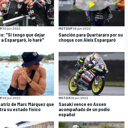
P
30 jun 2022
MOTOGP
26 jun 2022
es: "Si tengo que dejar
Sanción para Quartararo por su
 a Espargaró, lo haré"
choque con Aleix Espargaró
P
26 jun 2022
MOTO3
26 jun 2022
catriz de Marc Márquez que
Sasaki vence en Assen
ra su estado físico
acompañado de un podio
español