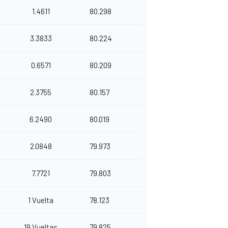
1.4611
80.298
3.3833
80.224
0.6571
80.209
2.3755
80.157
6.2490
80.019
2.0848
79.973
7.7721
79.803
1 Vuelta
78.123
19 Vueltas
79.825