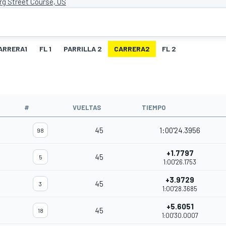
rg Street Course, US
ARRERA1
FL 1
PARRILLA 2
CARRERA2
FL 2
O
#
VUELTAS
TIEMPO
45
1:00'24.3956
98
+1.7797
45
5
1:00'26.1753
+3.9729
45
3
1:00'28.3685
+5.6051
45
18
1:00'30.0007