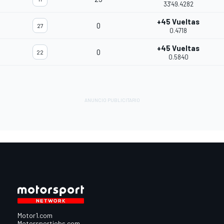
33'49.4282
+45 Vueltas
0
27
0.4718
+45 Vueltas
0
22
0.5840
Motor1.com
Motorsportjobs.com