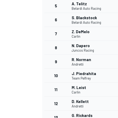
A. Telitz
5
Belardi Auto Racing
S. Blackstock
6
Belardi Auto Racing
Z. DeMelo
7
Carlin
N. Dapero
8
Juncos Racing
R. Norman
9
Andretti
J. Piedrahita
10
Team Pelfrey
M. Leist
11
Carlin
D. Kellett
12
Andretti
G. Rickards
13