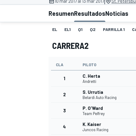
|
10 mar 2017 al 13 mar 2017
St. Petersbu
FÓRMULA E
MOTO
Resumen
Resultados
Noticias
EL
EL1
Q1
Q2
PARRILLA 1
C
CARRERA2
NASCAR
INDYCAR
SPORTSCAR
RALLY
TURISM
CLA
PILOTO
C. Herta
1
Andretti
S. Urrutia
2
Belardi Auto Racing
P. O'Ward
3
Team Pelfrey
K. Kaiser
MÁS
4
Juncos Racing