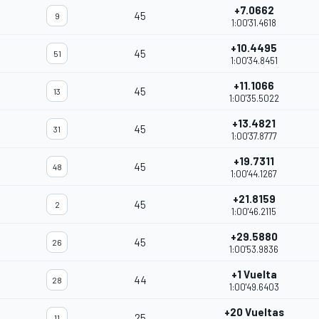
+7.0662
45
9
1:00'31.4618
+10.4495
45
51
1:00'34.8451
+11.1066
45
13
1:00'35.5022
+13.4821
45
31
1:00'37.8777
+19.7311
45
48
1:00'44.1267
+21.8159
45
2
1:00'46.2115
+29.5880
45
26
1:00'53.9836
+1 Vuelta
44
28
1:00'49.6403
+20 Vueltas
25
11