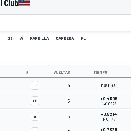
l Club
2
Q3
W
PARRILLA
CARRERA
FL
O
#
VUELTAS
TIEMPO
4
1'39.5933
10
+0.4695
5
60
1'40.0628
+0.5214
5
9
1'40.1147
+0.7328