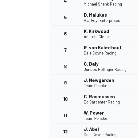
4
Michael Shank Racing
D. Malukas
5
A.J. Foyt Enterprises
K. Kirkwood
6
Andretti Global
R. van Kalmthout
7
Dale Coyne Racing
C. Daly
8
Juncos Hollinger Racing
J. Newgarden
9
Team Penske
C. Rasmussen
10
Ed Carpenter Racing
W. Power
11
Team Penske
J. Abel
12
Dale Coyne Racing