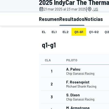
2025 IndyCar The Therma
|
FÓRMULA E
MOTO
21 mar 2025 al 23 mar 2025
, US
Resumen
Resultados
Noticias
EL
EL1
EL2
Q1-G1
Q1-G2
Q
q1-g1
NASCAR
INDYCAR
SPORTSCAR
RALLY
TURISM
CLA
PILOTO
A. Palou
1
Chip Ganassi Racing
F. Rosenqvist
2
Michael Shank Racing
S. Dixon
3
Chip Ganassi Racing
MÁS
M. Armstrong