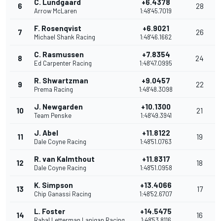
C. Lundgaard
+6.4378
6
28
Arrow McLaren
1:48'45.7019
F. Rosenqvist
+6.9021
7
26
Michael Shank Racing
1:48'46.1662
C. Rasmussen
+7.8354
8
24
Ed Carpenter Racing
1:48'47.0995
R. Shwartzman
+9.0457
9
22
Prema Racing
1:48'48.3098
J. Newgarden
+10.1300
10
21
Team Penske
1:48'49.3941
J. Abel
+11.8122
11
19
Dale Coyne Racing
1:48'51.0763
R. van Kalmthout
+11.8317
12
18
Dale Coyne Racing
1:48'51.0958
K. Simpson
+13.4066
13
17
Chip Ganassi Racing
1:48'52.6707
L. Foster
+14.5475
14
16
Rahal Letterman Lanigan Racing
1:48'53.8116