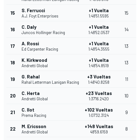
S. Ferrucci
+1 Vuelta
15
15
A.J. Foyt Enterprises
1:48'51.5595
C. Daly
+1 Vuelta
16
14
Juncos Hollinger Racing
1:48'52.0537
A. Rossi
+1 Vuelta
17
13
Ed Carpenter Racing
1:48'54.3555
K. Kirkwood
+1 Vuelta
18
13
Andretti Global
1:48'54.8519
G. Rahal
+3 Vueltas
19
11
Rahal Letterman Lanigan Racing
1:48'40.8258
C. Herta
+23 Vueltas
20
10
Andretti Global
1:37'16.2420
C. Ilot
+102 Vueltas
21
9
Prema Racing
1:07'32.3124
M. Ericsson
+148 Vueltas
22
8
Andretti Global
48'59.6159