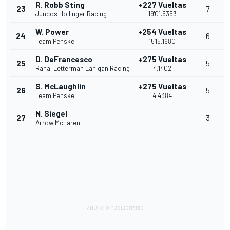
R. Robb Sting
+227 Vueltas
23
7
Juncos Hollinger Racing
19'01.5353
W. Power
+254 Vueltas
24
6
Team Penske
15'15.1680
D. DeFrancesco
+275 Vueltas
25
5
Rahal Letterman Lanigan Racing
4.1402
S. McLaughlin
+275 Vueltas
26
5
Team Penske
4.4384
N. Siegel
27
3
Arrow McLaren