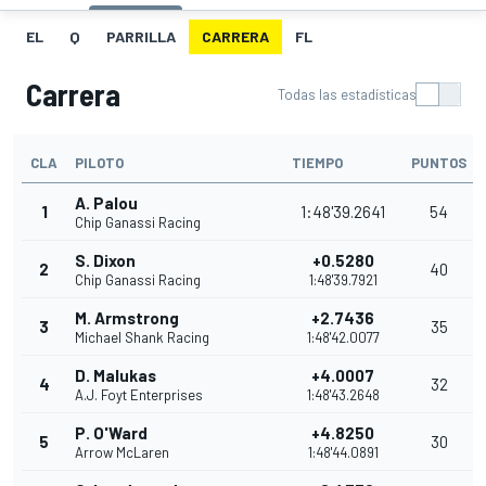
EL
Q
PARRILLA
CARRERA
FL
Carrera
Todas las estadísticas
CLA
PILOTO
TIEMPO
PUNTOS
A. Palou
1
1:48'39.2641
54
Chip Ganassi Racing
S. Dixon
+0.5280
2
40
Chip Ganassi Racing
1:48'39.7921
M. Armstrong
+2.7436
3
35
Michael Shank Racing
1:48'42.0077
D. Malukas
+4.0007
4
32
A.J. Foyt Enterprises
1:48'43.2648
P. O'Ward
+4.8250
5
30
Arrow McLaren
1:48'44.0891