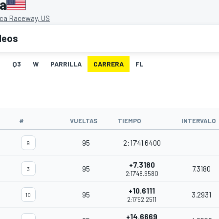
ca
ca Raceway, US
deos
2
Q3
W
PARRILLA
CARRERA
FL
O
#
VUELTAS
TIEMPO
INTERVALO
95
2:17'41.6400
9
+7.3180
95
7.3180
3
2:17'48.9580
+10.6111
95
3.2931
10
2:17'52.2511
+14.6669