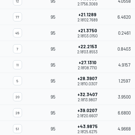
95
4.0558
12
2:17'56.3069
+21.1289
95
6.4620
77
2:18'02.7689
+21.3750
95
0.2461
45
2:18'03.0150
+22.2153
95
0.8403
7
2:18'03.8553
+27.1310
95
4.9157
11
2:18'08.7710
+28.3907
95
1.2597
5
2:18'10.0307
+32.3407
95
3.9500
20
2:18'13.9807
+39.0207
95
6.6800
28
2:18'20.6607
+43.9875
95
4.9668
51
2:18'25.6275