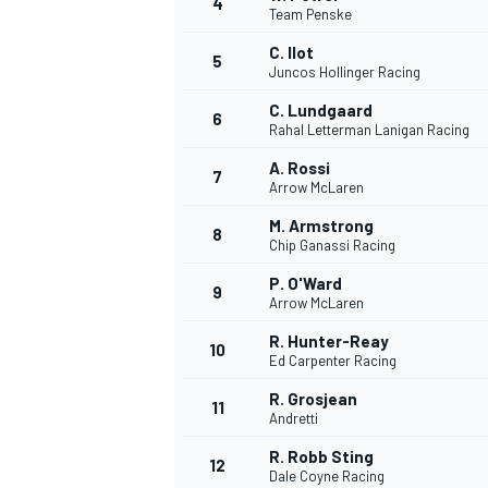
4
Team Penske
C. Ilot
5
Juncos Hollinger Racing
C. Lundgaard
6
Rahal Letterman Lanigan Racing
A. Rossi
7
Arrow McLaren
M. Armstrong
8
Chip Ganassi Racing
P. O'Ward
9
Arrow McLaren
R. Hunter-Reay
10
Ed Carpenter Racing
R. Grosjean
11
Andretti
R. Robb Sting
12
Dale Coyne Racing