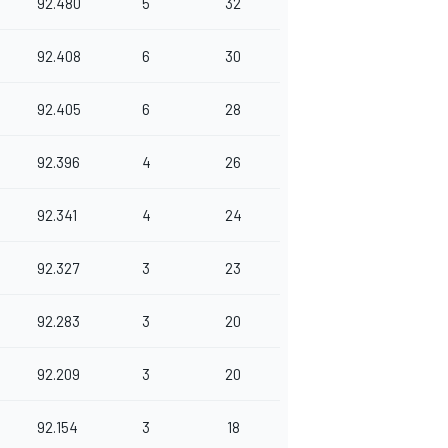
92.480
5
32
92.408
6
30
92.405
6
28
92.396
4
26
92.341
4
24
92.327
3
23
92.283
3
20
92.209
3
20
92.154
3
18