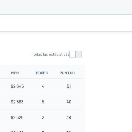
Todas las estadísticas
MPH
BOXES
PUNTOS
92.645
4
51
92.563
5
40
92.526
2
38