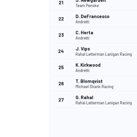
J. Newgarden
21
Team Penske
D. DeFrancesco
22
Andretti
C. Herta
23
Andretti
J. Vips
24
Rahal Letterman Lanigan Racing
K. Kirkwood
25
Andretti
T. Blomqvist
26
Michael Shank Racing
G. Rahal
27
Rahal Letterman Lanigan Racing