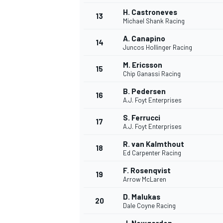
H. Castroneves
13
Michael Shank Racing
A. Canapino
14
Juncos Hollinger Racing
M. Ericsson
15
Chip Ganassi Racing
B. Pedersen
16
A.J. Foyt Enterprises
S. Ferrucci
17
A.J. Foyt Enterprises
R. van Kalmthout
18
Ed Carpenter Racing
F. Rosenqvist
19
Arrow McLaren
D. Malukas
20
Dale Coyne Racing