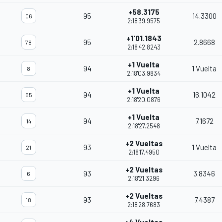
+58.3175
95
14.3300
06
2:18'39.9575
+1'01.1843
95
2.8668
78
2:18'42.8243
+1 Vuelta
94
1 Vuelta
8
2:18'03.9834
+1 Vuelta
94
16.1042
55
2:18'20.0876
+1 Vuelta
94
7.1672
14
2:18'27.2548
+2 Vueltas
93
1 Vuelta
21
2:18'17.4950
+2 Vueltas
93
3.8346
6
2:18'21.3296
+2 Vueltas
93
7.4387
18
2:18'28.7683