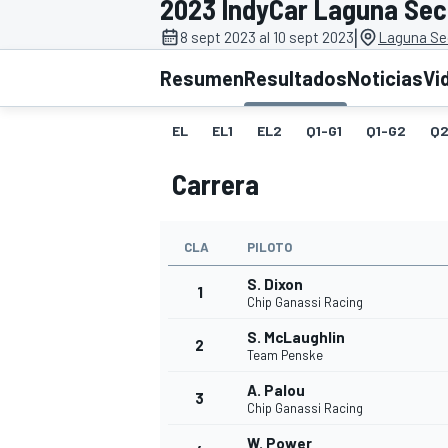
2023 IndyCar Laguna Se
|
FÓRMULA E
MOTO
8 sept 2023 al 10 sept 2023
Laguna Se
Resumen
Resultados
Noticias
Vi
EL
EL1
EL2
Q1-G1
Q1-G2
Q
Carrera
NASCAR
INDYCAR
SPORTSCAR
RALLY
TURISM
CLA
PILOTO
S. Dixon
1
Chip Ganassi Racing
S. McLaughlin
2
Team Penske
A. Palou
3
Chip Ganassi Racing
MÁS
W. Power