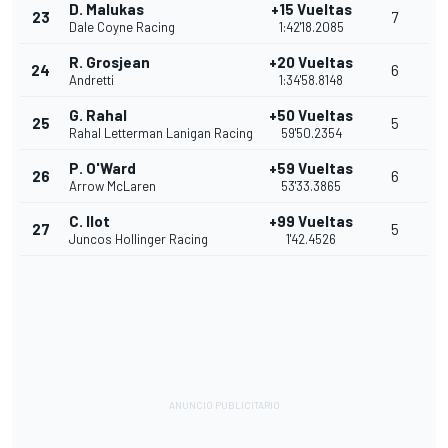
D. Malukas
+15 Vueltas
23
7
Dale Coyne Racing
1:42'18.2085
R. Grosjean
+20 Vueltas
24
6
Andretti
1:34'58.8148
G. Rahal
+50 Vueltas
25
5
Rahal Letterman Lanigan Racing
59'50.2354
P. O'Ward
+59 Vueltas
26
6
Arrow McLaren
53'33.3865
C. Ilot
+99 Vueltas
27
5
Juncos Hollinger Racing
1'42.4526