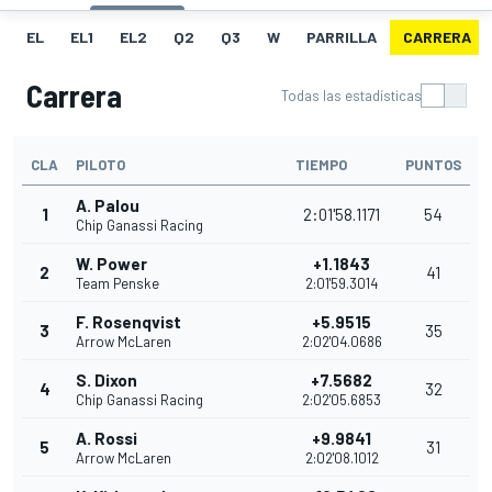
EL
EL1
EL2
Q2
Q3
W
PARRILLA
CARRERA
Carrera
Todas las estadísticas
CLA
PILOTO
TIEMPO
PUNTOS
A. Palou
1
2:01'58.1171
54
Chip Ganassi Racing
W. Power
+1.1843
2
41
Team Penske
2:01'59.3014
F. Rosenqvist
+5.9515
3
35
Arrow McLaren
2:02'04.0686
S. Dixon
+7.5682
4
32
Chip Ganassi Racing
2:02'05.6853
A. Rossi
+9.9841
5
31
Arrow McLaren
2:02'08.1012