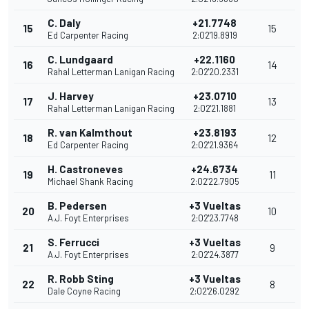
C. Daly
+21.7748
15
15
Ed Carpenter Racing
2:02'19.8919
C. Lundgaard
+22.1160
16
14
Rahal Letterman Lanigan Racing
2:02'20.2331
J. Harvey
+23.0710
17
13
Rahal Letterman Lanigan Racing
2:02'21.1881
R. van Kalmthout
+23.8193
18
12
Ed Carpenter Racing
2:02'21.9364
H. Castroneves
+24.6734
19
11
Michael Shank Racing
2:02'22.7905
B. Pedersen
+3 Vueltas
20
10
A.J. Foyt Enterprises
2:02'23.7748
S. Ferrucci
+3 Vueltas
21
9
A.J. Foyt Enterprises
2:02'24.3877
R. Robb Sting
+3 Vueltas
22
8
Dale Coyne Racing
2:02'26.0292