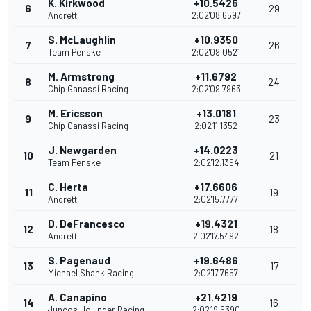
K. Kirkwood
+10.5426
6
29
Andretti
2:02'08.6597
S. McLaughlin
+10.9350
7
26
Team Penske
2:02'09.0521
M. Armstrong
+11.6792
8
24
Chip Ganassi Racing
2:02'09.7963
M. Ericsson
+13.0181
9
23
Chip Ganassi Racing
2:02'11.1352
J. Newgarden
+14.0223
10
21
Team Penske
2:02'12.1394
C. Herta
+17.6606
11
19
Andretti
2:02'15.7777
D. DeFrancesco
+19.4321
12
18
Andretti
2:02'17.5492
S. Pagenaud
+19.6486
13
17
Michael Shank Racing
2:02'17.7657
A. Canapino
+21.4219
14
16
Juncos Hollinger Racing
2:02'19.5390