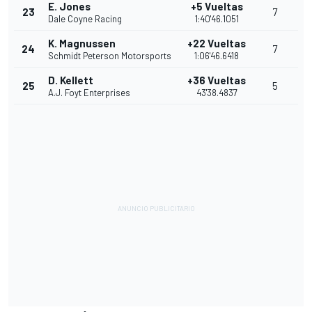
E. Jones
+5 Vueltas
23
7
Dale Coyne Racing
1:40'46.1051
K. Magnussen
+22 Vueltas
24
7
Schmidt Peterson Motorsports
1:06'46.6418
D. Kellett
+36 Vueltas
25
5
A.J. Foyt Enterprises
43'38.4837