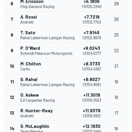
M. Ericsson
+5.1806
6
28
Chip Ganassi Racing
1:51'00.2340
A. Rossi
+7.7219
7
26
Andretti
1:51'02.7753
T. Sato
+7.9145
8
25
Rahal Letterman Lanigan Racing
1:51'02.9679
P. O'Ward
+9.0243
9
22
Schmidt Peterson Motorsports
1:51'04.0777
M. Chilton
+9.3733
10
21
Carlin
1:51'04.4267
G. Rahal
+9.8027
11
19
Rahal Letterman Lanigan Racing
1:51'04.8561
O. Askew
+11.3019
12
19
Ed Carpenter Racing
1:51'06.3553
R. Hunter-Reay
+11.9378
13
17
Andretti
1:51'06.9912
S. McLaughlin
+12.1930
14
16
Team Penske
1:51'07.2464