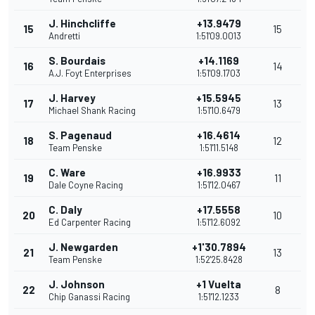
J. Hinchcliffe
+13.9479
15
15
Andretti
1:51'09.0013
S. Bourdais
+14.1169
16
14
A.J. Foyt Enterprises
1:51'09.1703
J. Harvey
+15.5945
17
13
Michael Shank Racing
1:51'10.6479
S. Pagenaud
+16.4614
18
12
Team Penske
1:51'11.5148
C. Ware
+16.9933
19
11
Dale Coyne Racing
1:51'12.0467
C. Daly
+17.5558
20
10
Ed Carpenter Racing
1:51'12.6092
J. Newgarden
+1'30.7894
21
13
Team Penske
1:52'25.8428
J. Johnson
+1 Vuelta
22
8
Chip Ganassi Racing
1:51'12.1233