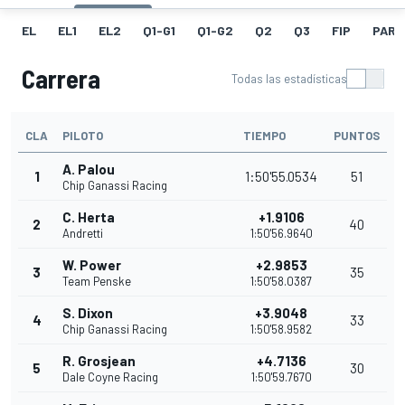
EL
EL1
EL2
Q1-G1
Q1-G2
Q2
Q3
FIP
PARR
Carrera
Todas las estadísticas
CLA
PILOTO
TIEMPO
PUNTOS
A. Palou
1
1:50'55.0534
51
Chip Ganassi Racing
C. Herta
+1.9106
2
40
Andretti
1:50'56.9640
W. Power
+2.9853
3
35
Team Penske
1:50'58.0387
S. Dixon
+3.9048
4
33
Chip Ganassi Racing
1:50'58.9582
R. Grosjean
+4.7136
5
30
Dale Coyne Racing
1:50'59.7670