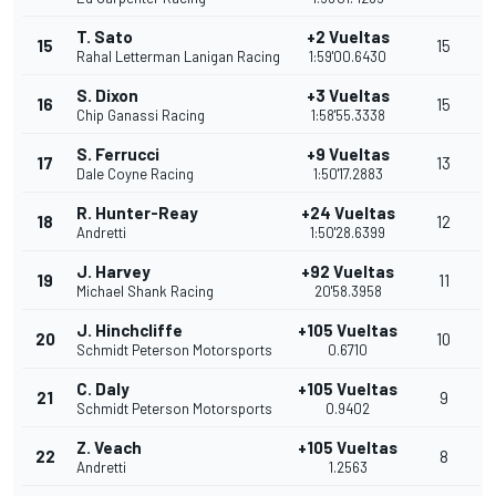
T. Sato
+2 Vueltas
15
15
Rahal Letterman Lanigan Racing
1:59'00.6430
S. Dixon
+3 Vueltas
16
15
Chip Ganassi Racing
1:58'55.3338
S. Ferrucci
+9 Vueltas
17
13
Dale Coyne Racing
1:50'17.2883
R. Hunter-Reay
+24 Vueltas
18
12
Andretti
1:50'28.6399
J. Harvey
+92 Vueltas
19
11
Michael Shank Racing
20'58.3958
J. Hinchcliffe
+105 Vueltas
20
10
Schmidt Peterson Motorsports
0.6710
C. Daly
+105 Vueltas
21
9
Schmidt Peterson Motorsports
0.9402
Z. Veach
+105 Vueltas
22
8
Andretti
1.2563