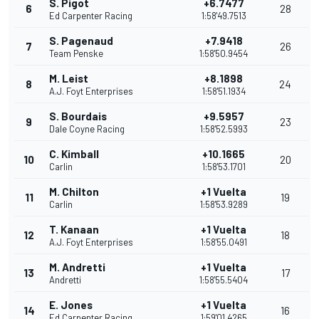
S. Pigot
+6.7477
6
28
Ed Carpenter Racing
1:58'49.7513
S. Pagenaud
+7.9418
7
26
Team Penske
1:58'50.9454
M. Leist
+8.1898
8
24
A.J. Foyt Enterprises
1:58'51.1934
S. Bourdais
+9.5957
9
23
Dale Coyne Racing
1:58'52.5993
C. Kimball
+10.1665
10
20
Carlin
1:58'53.1701
M. Chilton
+1 Vuelta
11
19
Carlin
1:58'53.9289
T. Kanaan
+1 Vuelta
12
18
A.J. Foyt Enterprises
1:58'55.0491
M. Andretti
+1 Vuelta
13
17
Andretti
1:58'55.5404
E. Jones
+1 Vuelta
14
16
Ed Carpenter Racing
1:59'01.4265