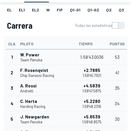
EL
EL1
EL2
W
FIP
Q1-G1
Q1-G2
Q2
Q3
Carrera
Todas las estadísticas
CLA
PILOTO
TIEMPO
PUNTOS
W. Power
1
1:58'43.0036
53
Team Penske
F. Rosenqvist
+2.7885
2
41
Chip Ganassi Racing
1:58'45.7921
A. Rossi
+4.5839
3
35
Andretti
1:58'47.5875
C. Herta
+5.2280
4
34
Harding Racing
1:58'48.2316
J. Newgarden
+5.8539
5
30
Team Penske
1:58'48.8575