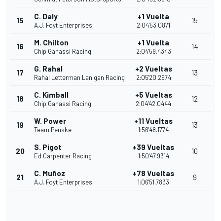
C. Daly
+1 Vuelta
15
15
A.J. Foyt Enterprises
2:04'53.0871
M. Chilton
+1 Vuelta
16
14
Chip Ganassi Racing
2:04'59.4343
G. Rahal
+2 Vueltas
17
13
Rahal Letterman Lanigan Racing
2:05'20.2974
C. Kimball
+5 Vueltas
18
12
Chip Ganassi Racing
2:04'42.0444
W. Power
+11 Vueltas
19
13
Team Penske
1:56'48.1774
S. Pigot
+39 Vueltas
20
10
Ed Carpenter Racing
1:50'47.9314
C. Muñoz
+78 Vueltas
21
9
A.J. Foyt Enterprises
1:06'51.7833