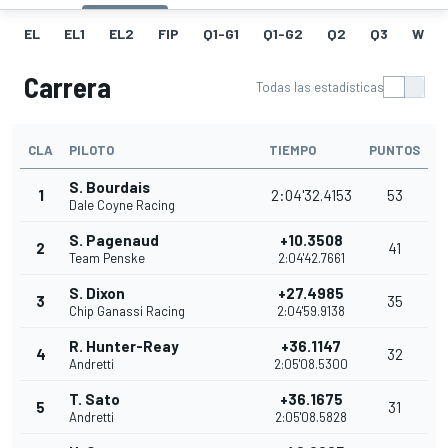
EL
EL1
EL2
FIP
Q1-G1
Q1-G2
Q2
Q3
W
Carrera
Todas las estadísticas
CLA
PILOTO
TIEMPO
PUNTOS
S. Bourdais
1
2:04'32.4153
53
Dale Coyne Racing
S. Pagenaud
+10.3508
2
41
Team Penske
2:04'42.7661
S. Dixon
+27.4985
3
35
Chip Ganassi Racing
2:04'59.9138
R. Hunter-Reay
+36.1147
4
32
Andretti
2:05'08.5300
T. Sato
+36.1675
5
31
Andretti
2:05'08.5828