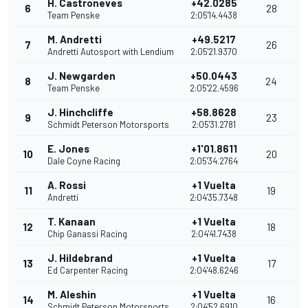
H. Castroneves
+42.0285
6
28
Team Penske
2:05'14.4438
M. Andretti
+49.5217
7
26
Andretti Autosport with Lendium
2:05'21.9370
J. Newgarden
+50.0443
8
24
Team Penske
2:05'22.4596
J. Hinchcliffe
+58.8628
9
23
Schmidt Peterson Motorsports
2:05'31.2781
E. Jones
+1'01.8611
10
20
Dale Coyne Racing
2:05'34.2764
A. Rossi
+1 Vuelta
11
19
Andretti
2:04'35.7348
T. Kanaan
+1 Vuelta
12
18
Chip Ganassi Racing
2:04'41.7438
J. Hildebrand
+1 Vuelta
13
17
Ed Carpenter Racing
2:04'48.6246
M. Aleshin
+1 Vuelta
14
16
Schmidt Peterson Motorsports
2:04'52.6910