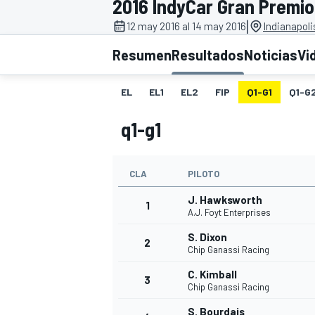
2016 IndyCar Gran Premio
|
FÓRMULA E
MOTO
12 may 2016 al 14 may 2016
Indianapol
Resumen
Resultados
Noticias
Vi
EL
EL1
EL2
FIP
Q1-G1
Q1-G
q1-g1
NASCAR
INDYCAR
SPORTSCAR
RALLY
TURISM
CLA
PILOTO
J. Hawksworth
1
A.J. Foyt Enterprises
S. Dixon
2
Chip Ganassi Racing
C. Kimball
3
Chip Ganassi Racing
MÁS
S. Bourdais