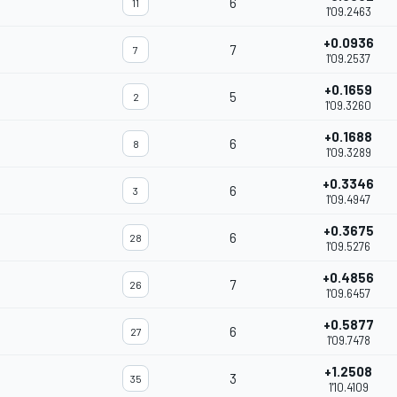
6
11
1'09.2463
+0.0936
7
7
1'09.2537
+0.1659
5
2
1'09.3260
+0.1688
6
8
1'09.3289
+0.3346
6
3
1'09.4947
+0.3675
6
28
1'09.5276
+0.4856
7
26
1'09.6457
+0.5877
6
27
1'09.7478
+1.2508
3
35
1'10.4109