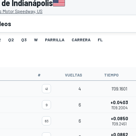
 de Indianápolis
is Motor Speedway, US
deos
2
Q2
Q3
W
PARRILLA
CARRERA
FL
O
#
VUELTAS
TIEMPO
4
1'09.1601
41
+0.0403
6
9
1'09.2004
+0.0850
6
83
1'09.2451
+0.0862