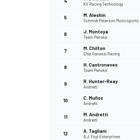
4
KV Racing Technology
M. Aleshin
5
Schmidt Peterson Motorsports
J. Montoya
6
Team Penske
M. Chilton
7
Chip Ganassi Racing
H. Castroneves
8
Team Penske
R. Hunter-Reay
9
Andretti
C. Muñoz
10
Andretti
M. Andretti
11
Andretti
A. Tagliani
12
A.J. Foyt Enterprises