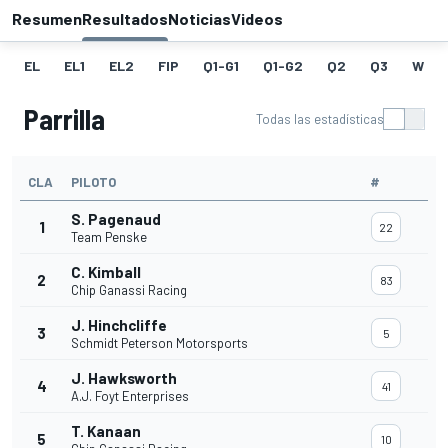
Resumen
Resultados
Noticias
Videos
EL
EL1
EL2
FIP
Q1-G1
Q1-G2
Q2
Q3
W
Parrilla
Todas las estadísticas
CLA
PILOTO
#
S. Pagenaud
1
22
Team Penske
C. Kimball
2
83
Chip Ganassi Racing
J. Hinchcliffe
3
5
Schmidt Peterson Motorsports
J. Hawksworth
4
41
A.J. Foyt Enterprises
T. Kanaan
5
10