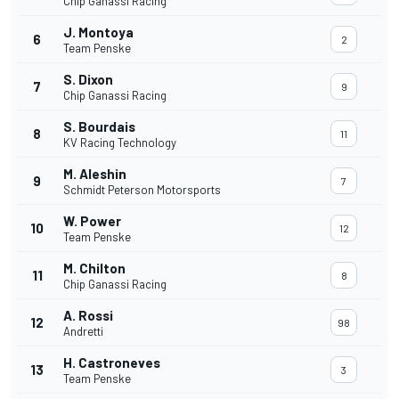
Chip Ganassi Racing
J. Montoya
6
2
Team Penske
S. Dixon
7
9
Chip Ganassi Racing
S. Bourdais
8
11
KV Racing Technology
M. Aleshin
9
7
Schmidt Peterson Motorsports
W. Power
10
12
Team Penske
M. Chilton
11
8
Chip Ganassi Racing
A. Rossi
12
98
Andretti
H. Castroneves
13
3
Team Penske