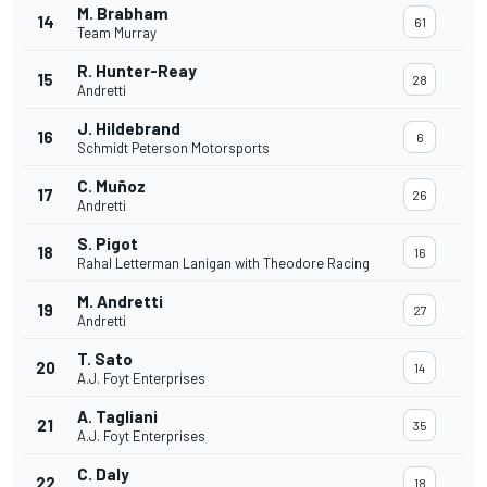
M. Brabham
14
61
Team Murray
R. Hunter-Reay
15
28
Andretti
J. Hildebrand
16
6
Schmidt Peterson Motorsports
C. Muñoz
17
26
Andretti
S. Pigot
18
16
Rahal Letterman Lanigan with Theodore Racing
M. Andretti
19
27
Andretti
T. Sato
20
14
A.J. Foyt Enterprises
A. Tagliani
21
35
A.J. Foyt Enterprises
C. Daly
22
18