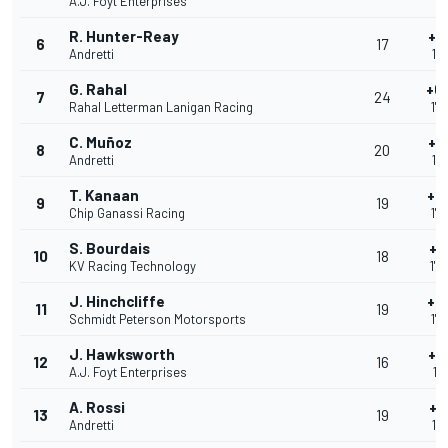
A.J. Foyt Enterprises
1'
R. Hunter-Reay
+0
6
17
Andretti
1'0
G. Rahal
+0
7
24
Rahal Letterman Lanigan Racing
1'0
C. Muñoz
+0
8
20
Andretti
1'0
T. Kanaan
+0
9
19
Chip Ganassi Racing
1'0
S. Bourdais
+0
10
18
KV Racing Technology
1'0
J. Hinchcliffe
+0
11
19
Schmidt Peterson Motorsports
1'0
J. Hawksworth
+0
12
16
A.J. Foyt Enterprises
1'
A. Rossi
+0
13
19
Andretti
1'0