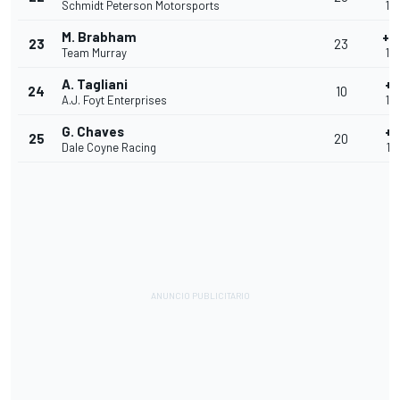
Schmidt Peterson Motorsports
1'1
M. Brabham
+0
23
23
Team Murray
1'1
A. Tagliani
+1
24
10
A.J. Foyt Enterprises
1'1
G. Chaves
+1
25
20
Dale Coyne Racing
1'