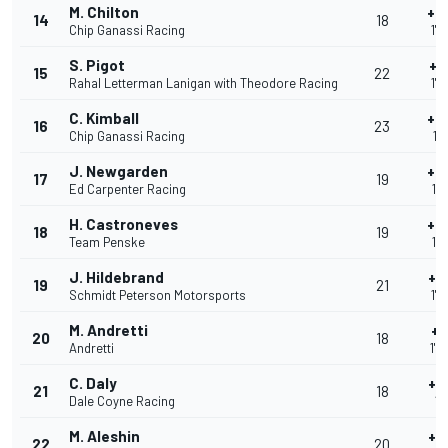
M. Chilton
+0
14
18
Chip Ganassi Racing
1'0
S. Pigot
+0
15
22
Rahal Letterman Lanigan with Theodore Racing
1'0
C. Kimball
+0
16
23
Chip Ganassi Racing
1'
J. Newgarden
+0
17
19
Ed Carpenter Racing
1'0
H. Castroneves
+0
18
19
Team Penske
1'0
J. Hildebrand
+0
19
21
Schmidt Peterson Motorsports
1'0
M. Andretti
+0
20
18
Andretti
1'0
C. Daly
+0
21
18
Dale Coyne Racing
1'
M. Aleshin
+0
22
20