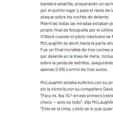
bandera amarilla, preparando un spri
por el quinto lugar y pasó el resto d
ataque sobre los coches de delante.
Mientras todas las miradas estaban pue
propio final de fotografía por el últi
O'Ward
cuando el piloto mexicano se f
McLaughlin se abrió hacia la parte alta 
Fue un final increíble de tres coches 
por delante en la línea de meta. Inclu
sobre la yarda de ladrillos, aseguránd
apenas 0.016 s entre los tres autos.
McLaughlin estaba eufórico con su pr
sin la victoria con su compañero
Davi
"Para mí, iba 10.º en ese primero (rei
choco -- esto es todo", dijo McLaughli
"Esto es la cima, y esto es lo que qui