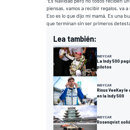
"Es Navidad pero no todos reciben un 
piensas, vamos a recibir regalos, va a 
Eso es lo que dijo mi mamá. Es una bu
que terminan sin ser primeros detestan
Lea también:
INDYCAR
La Indy 500 pagó
pilotos
INDYCAR
Rinus VeeKay le 
en la Indy 500
INDYCAR
Rosenqvist soñó 