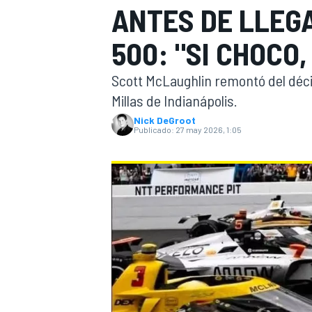
ANTES DE LLEG
FÓRMULA E
MOTO
500: "SI CHOCO
Scott McLaughlin remontó del décimo
Millas de Indianápolis.
Nick DeGroot
Publicado:
27 may 2026, 1:05
NASCAR
INDYCAR
SPORTSCAR
RALLY
TURISM
MÁS