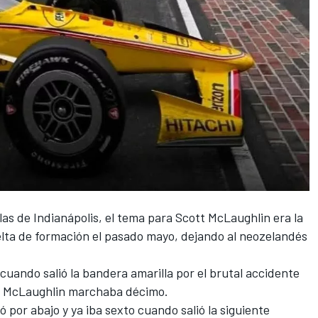
llas de Indianápolis,
el tema para Scott McLaughlin era la
vuelta de formación el pasado mayo, dejando al neozelandés
cuando salió la bandera amarilla por el brutal accidente
al, McLaughlin marchaba décimo.
 por abajo y ya iba sexto cuando salió la siguiente