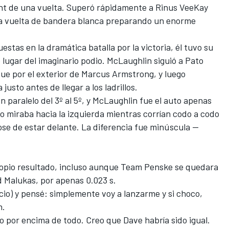
nt de una vuelta. Superó rápidamente a
Rinus VeeKay
e la vuelta de bandera blanca preparando un enorme
stas en la dramática batalla por la victoria, él tuvo su
mo lugar del imaginario podio. McLaughlin siguió a
Pato
ue por el exterior de
Marcus Armstrong
, y luego
justo antes de llegar a los ladrillos.
en paralelo del 3º al 5º, y McLaughlin fue el auto apenas
so miraba hacia la izquierda mientras corrían codo a codo
ose de estar delante. La diferencia fue minúscula --
opio resultado, incluso aunque
Team Penske
se quedara
d Malukas
, por apenas 0.023 s.
nicio) y pensé: simplemente voy a lanzarme y si choco,
n.
ero por encima de todo. Creo que Dave habría sido igual.