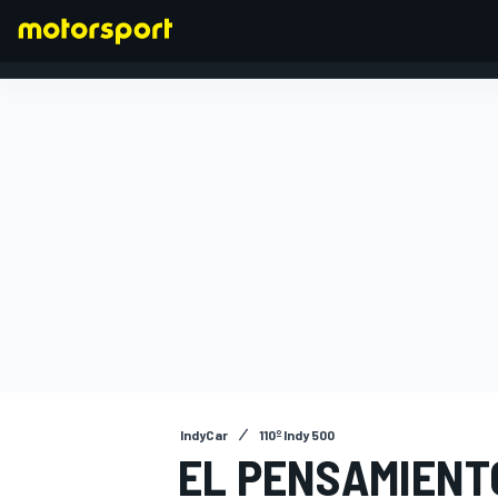
FÓRMULA 1
IndyCar
110º Indy 500
EL PENSAMIENT