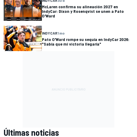
INDYCAR
30 d
McLaren confirma su alineación 2027 en
IndyCar: Dixon y Rosenqvist se unen a Pato
O'Ward
INDYCAR
1 mo
Pato O'Ward rompe su sequía en IndyCar 2026:
"Sabía que mi victoria llegaría"
Últimas noticias