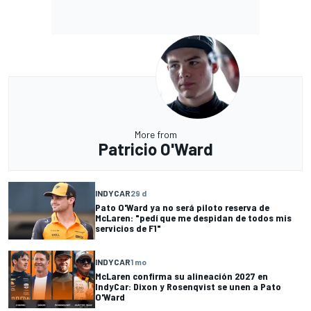
More from
Patricio O'Ward
INDYCAR
29 d
Pato O'Ward ya no será piloto reserva de
McLaren: "pedí que me despidan de todos mis
servicios de F1"
INDYCAR
1 mo
McLaren confirma su alineación 2027 en
IndyCar: Dixon y Rosenqvist se unen a Pato
O'Ward