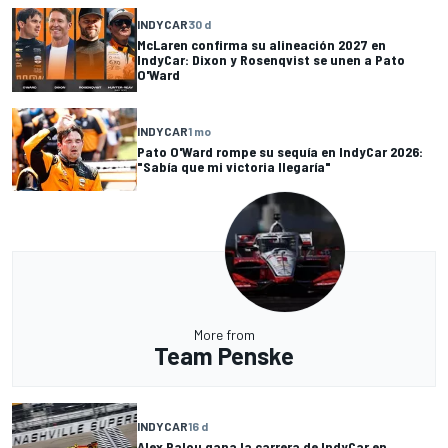
INDYCAR
30 d
McLaren confirma su alineación 2027 en
IndyCar: Dixon y Rosenqvist se unen a Pato
O'Ward
INDYCAR
1 mo
Pato O'Ward rompe su sequía en IndyCar 2026:
"Sabía que mi victoria llegaría"
More from
Team Penske
INDYCAR
16 d
Alex Palou gana la carrera de IndyCar en