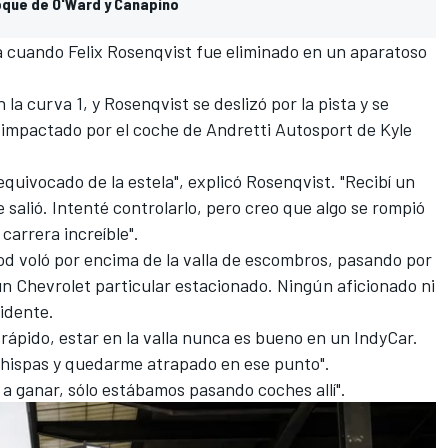
oque de O'Ward y Canapino
za cuando
Felix Rosenqvist
fue eliminado en un aparatoso
a curva 1, y Rosenqvist se deslizó por la pista y se
r impactado por el coche de
Andretti Autosport
de
Kyle
quivocado de la estela", explicó Rosenqvist. "Recibí un
 salió. Intenté controlarlo, pero creo que algo se rompió
 carrera increíble".
od voló por encima de la valla de escombros, pasando por
un Chevrolet particular estacionado. Ningún aficionado ni
cidente.
ápido, estar en la valla nunca es bueno en un IndyCar.
chispas y quedarme atrapado en ese punto".
a ganar, sólo estábamos pasando coches allí".