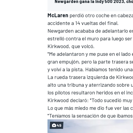
Newgarden gana la Indy 500 2023, ch
McLaren
perdió otro coche en cabe
accidente a 14 vueltas del final.
Newgarden acababa de adelantarlo en l
estrelló contra el muro para luego se
Kirkwood
, que volcó.
"Me adelantaron y me puse en el lado e
gran empujón, pero la parte trasera se
y volví a la pista. Habíamos tenido una
La rueda trasera izquierda de Kirkwo
alto una tribuna y aterrizando sobre 
los pilotos resultaron heridos en el in
Kirkwood declaró: "Todo sucedió muy r
Lo que más miedo me dio fue ver las 
"Teníamos la sensación de que íbamos 
49