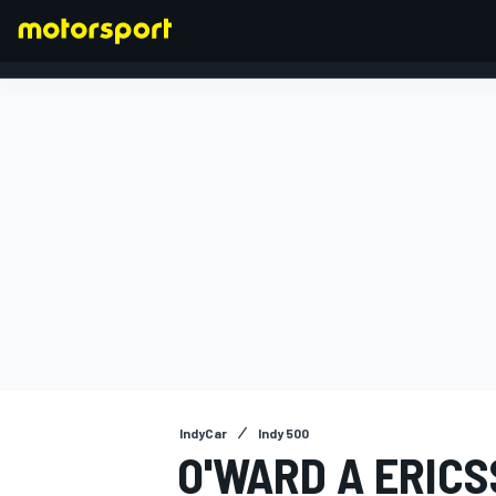
FÓRMULA 1
IndyCar
Indy 500
O'WARD A ERICS