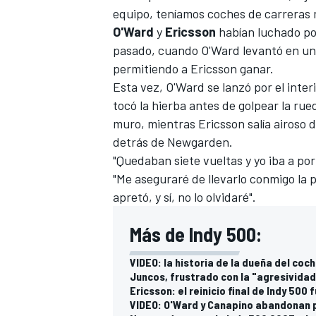
equipo, teníamos coches de carreras 
O'Ward
y
Ericsson
habían luchado por 
pasado, cuando O'Ward levantó en un 
permitiendo a Ericsson ganar.
Esta vez, O'Ward se lanzó por el inter
tocó la hierba antes de golpear la ru
muro, mientras Ericsson salía airoso
detrás de Newgarden.
"Quedaban siete vueltas y yo iba a po
"Me aseguraré de llevarlo conmigo la 
apretó, y sí, no lo olvidaré".
Más de Indy 500:
VIDEO: la historia de la dueña del coc
Juncos, frustrado con la "agresividad
Ericsson: el reinicio final de Indy 500 
VIDEO: O'Ward y Canapino abandonan po