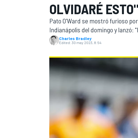
OLVIDARÉ ESTO
FÓRMULA E
MOTO
Pato O'Ward se mostró furioso por 
Indianápolis del domingo y lanzó: 
Charles Bradley
Edited:
30 may 2023, 8:54
NASCAR
INDYCAR
SPORTSCAR
RALLY
TURISM
MÁS