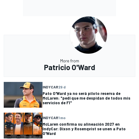
More from
Patricio O'Ward
INDYCAR
29 d
Pato O'Ward ya no será piloto reserva de
McLaren: "pedí que me despidan de todos mis
servicios de F1"
INDYCAR
1 mo
McLaren confirma su alineación 2027 en
IndyCar: Dixon y Rosenqvist se unen a Pato
O'Ward