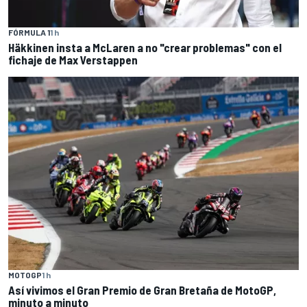
FÓRMULA 1
1 h
Häkkinen insta a McLaren a no "crear problemas" con el
fichaje de Max Verstappen
MOTOGP
1 h
Así vivimos el Gran Premio de Gran Bretaña de MotoGP,
minuto a minuto