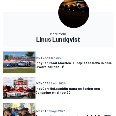
More from
Linus Lundqvist
INDYCAR
8 jun 2024
IndyCar Road America: Lunqvist se lleva la pole,
O'Ward califica 11°
INDYCAR
28 abr 2024
IndyCar: McLaughlin gana en Barber con
Canapino en el top 20
INDYCAR
31 ago 2023