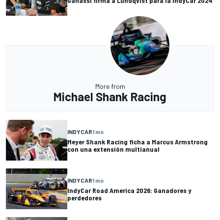
Ganassi firma a Lundqvist para la IndyCar 2024
More from
Michael Shank Racing
INDYCAR
1 mo
Meyer Shank Racing ficha a Marcus Armstrong
con una extensión multianual
INDYCAR
1 mo
IndyCar Road America 2026: Ganadores y
perdedores