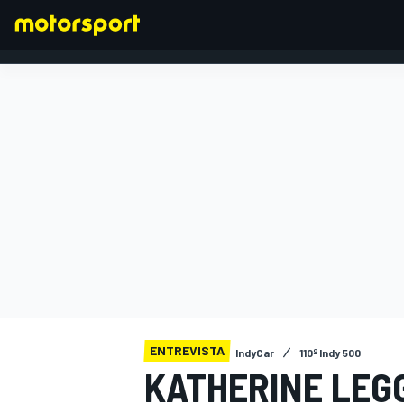
FÓRMULA 1
ENTREVISTA
IndyCar
110º Indy 500
KATHERINE LEG