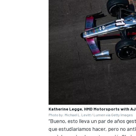
Katherine Legge, HMD Motorsports with AJ
Photo by: Michael L. Levitt / Lumen via Getty Images
“Bueno, esto lleva un par de años ges
que estudiaríamos hacer, pero no ant