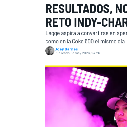
RESULTADOS, NO
FÓRMULA E
MOTO
RETO INDY-CHA
Legge aspira a convertirse en apen
como en la Coke 600 el mismo día
Joey Barnes
Publicado:
13 may 2026, 23:26
NASCAR
INDYCAR
SPORTSCAR
RALLY
TURISM
MÁS