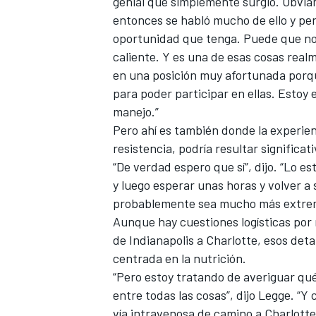
genial que simplemente surgió. Obvia
entonces se habló mucho de ello y pe
oportunidad que tenga. Puede que no,
caliente. Y es una de esas cosas rea
en una posición muy afortunada porqu
para poder participar en ellas. Esto
manejo.”
Pero ahí es también donde la experie
resistencia, podría resultar significati
“De verdad espero que sí”, dijo. “Lo e
y luego esperar unas horas y volver a 
probablemente sea mucho más extrem
Aunque hay cuestiones logísticas por r
de Indianapolis a Charlotte, esos detal
centrada en la nutrición.
“Pero estoy tratando de averiguar q
entre todas las cosas”, dijo Legge. “
vía intravenosa de camino a Charlotte 