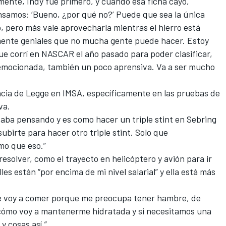
mente, Indy fue primero, y cuando esa ficha cayó,
nsamos: ‘Bueno, ¿por qué no?’ Puede que sea la única
 pero más vale aprovecharla mientras el hierro está
lmente geniales que no mucha gente puede hacer. Estoy
e corrí en NASCAR el año pasado para poder clasificar,
y emocionada, también un poco aprensiva. Va a ser mucho
ncia de Legge en IMSA, específicamente en las pruebas de
va.
staba pensando y es como hacer un triple stint en Sebring
subirte para hacer otro triple stint. Solo que
o que eso.”
esolver, como el trayecto en helicóptero y avión para ir
les están “por encima de mi nivel salarial” y ella está más
ué voy a comer porque me preocupa tener hambre, de
Y cómo voy a mantenerme hidratada y si necesitamos una
y cosas así.”