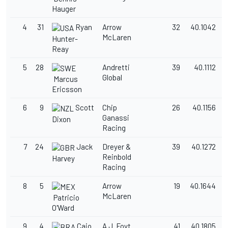
Hauger
4
31
Ryan
Arrow
32
40.1042
McLaren
Hunter-
Reay
5
28
Andretti
39
40.1112
Global
Marcus
Ericsson
6
9
Scott
Chip
26
40.1156
Ganassi
Dixon
Racing
7
24
Jack
Dreyer &
39
40.1272
Reinbold
Harvey
Racing
8
5
Arrow
19
40.1644
McLaren
Patricio
O'Ward
9
4
Caio
A.J. Foyt
41
40.1805