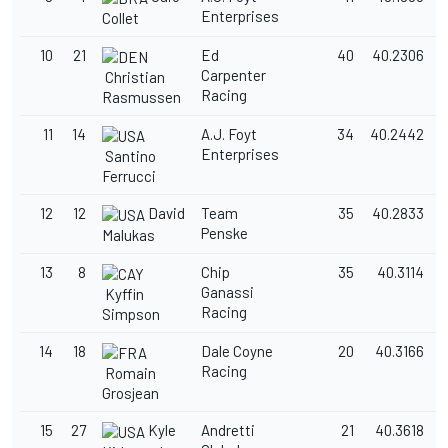
Enterprises
Collet
10
21
Ed
40
40.2306
0
Carpenter
Christian
Racing
Rasmussen
11
14
A.J. Foyt
34
40.2442
Enterprises
Santino
Ferrucci
12
12
David
Team
35
40.2833
Penske
Malukas
13
8
Chip
35
40.3114
Ganassi
Kyffin
Racing
Simpson
14
18
Dale Coyne
20
40.3166
Racing
Romain
Grosjean
15
27
Kyle
Andretti
21
40.3618