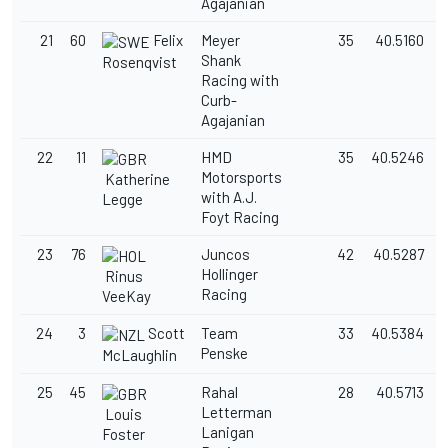
Agajanian
21
60
Felix
Meyer
35
40.5160
Shank
Rosenqvist
Racing with
Curb-
Agajanian
22
11
HMD
35
40.5246
Motorsports
Katherine
with A.J.
Legge
Foyt Racing
23
76
Juncos
42
40.5287
Hollinger
Rinus
Racing
VeeKay
24
3
Scott
Team
33
40.5384
Penske
McLaughlin
25
45
Rahal
28
40.5713
Letterman
Louis
Lanigan
Foster