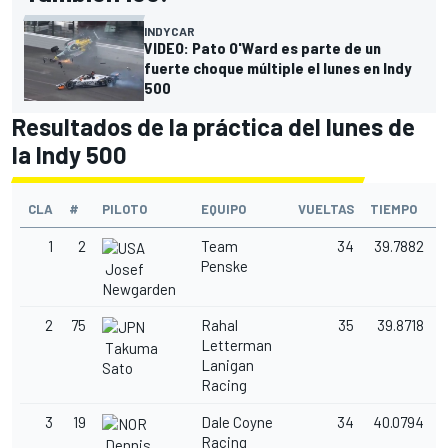
INDYCAR
VIDEO: Pato O'Ward es parte de un
fuerte choque múltiple el lunes en Indy
500
Resultados de la práctica del lunes de
la Indy 500
CLA
#
PILOTO
EQUIPO
VUELTAS
TIEMPO
D
1
2
Team
34
39.7882
Penske
Josef
Newgarden
2
75
Rahal
35
39.8718
Letterman
Takuma
Lanigan
Sato
Racing
3
19
Dale Coyne
34
40.0794
Racing
Dennis