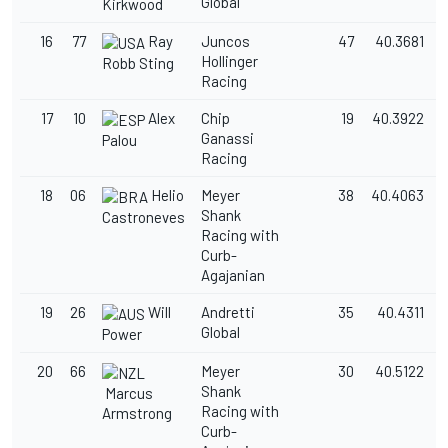
Global
Kirkwood
16
77
Ray
Juncos
47
40.3681
Hollinger
Robb Sting
Racing
17
10
Alex
Chip
19
40.3922
Ganassi
Palou
Racing
18
06
Helio
Meyer
38
40.4063
Shank
Castroneves
Racing with
Curb-
Agajanian
19
26
Will
Andretti
35
40.4311
Global
Power
20
66
Meyer
30
40.5122
Shank
Marcus
Racing with
Armstrong
Curb-