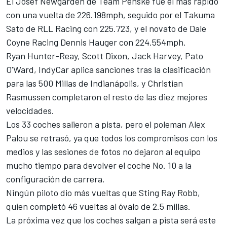
El
Josef Newgarden
de Team Penske fue el más rápido
con una vuelta de 226.198mph, seguido por el
Takuma
Sato
de RLL Racing con 225.723, y el novato de
Dale
Coyne Racing
Dennis Hauger con 224.554mph.
Ryan Hunter-Reay
,
Scott Dixon
,
Jack Harvey
,
Pato
O'Ward
,
IndyCar aplica sanciones tras la clasificación
para las 500 Millas de Indianápolis
, y
Christian
Rasmussen
completaron el resto de las diez mejores
velocidades.
Los 33 coches salieron a pista, pero el poleman
Alex
Palou
se retrasó, ya que todos los compromisos con los
medios y las sesiones de fotos no dejaron al equipo
mucho tiempo para devolver el coche No. 10 a la
configuración de carrera.
Ningún piloto dio más vueltas que
Sting Ray Robb
,
quien completó 46 vueltas al óvalo de 2.5 millas.
La próxima vez que los coches salgan a pista será este