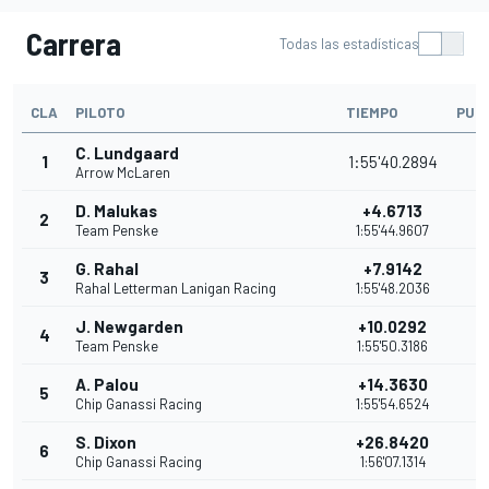
Carrera
Todas las estadísticas
CLA
PILOTO
TIEMPO
PUN
C. Lundgaard
1
1:55'40.2894
5
Arrow McLaren
D. Malukas
+4.6713
2
4
Team Penske
1:55'44.9607
G. Rahal
+7.9142
3
3
Rahal Letterman Lanigan Racing
1:55'48.2036
J. Newgarden
+10.0292
4
3
Team Penske
1:55'50.3186
A. Palou
+14.3630
5
3
Chip Ganassi Racing
1:55'54.6524
S. Dixon
+26.8420
6
2
Chip Ganassi Racing
1:56'07.1314