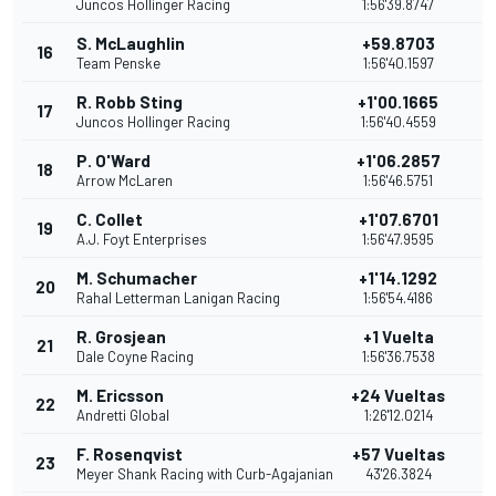
Juncos Hollinger Racing
1:56'39.8747
S. McLaughlin
+59.8703
16
1
Team Penske
1:56'40.1597
R. Robb Sting
+1'00.1665
17
1
Juncos Hollinger Racing
1:56'40.4559
P. O'Ward
+1'06.2857
18
1
Arrow McLaren
1:56'46.5751
C. Collet
+1'07.6701
19
1
A.J. Foyt Enterprises
1:56'47.9595
M. Schumacher
+1'14.1292
20
1
Rahal Letterman Lanigan Racing
1:56'54.4186
R. Grosjean
+1 Vuelta
21
9
Dale Coyne Racing
1:56'36.7538
M. Ericsson
+24 Vueltas
22
8
Andretti Global
1:26'12.0214
F. Rosenqvist
+57 Vueltas
23
7
Meyer Shank Racing with Curb-Agajanian
43'26.3824