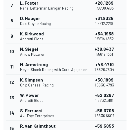
L. Foster
+28.1269
7
2
Rahal Letterman Lanigan Racing
1:56'08.4163
D. Hauger
+31.9325
8
2
Dale Coyne Racing
1:56'12.2219
K. Kirkwood
+34.1938
9
2
Andretti Global
1:56'14.4832
N. Siegel
+38.8437
10
2
Arrow McLaren
1:56'19.1331
M. Armstrong
+46.4710
11
1
Meyer Shank Racing with Curb-Agajanian
1:56'26.7604
K. Simpson
+50.1899
12
1
Chip Ganassi Racing
1:56'30.4793
W. Power
+52.0287
13
1
Andretti Global
1:56'32.3181
S. Ferrucci
+56.3708
14
1
A.J. Foyt Enterprises
1:56'36.6602
R. van Kalmthout
+59.5853
15
1