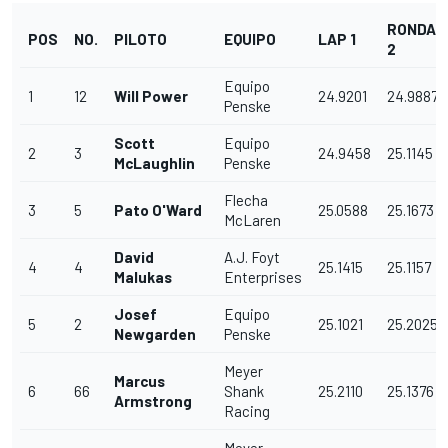
RONDA
POS
NO.
PILOTO
EQUIPO
LAP 1
2
Equipo
1
12
Will Power
24.9201
24.9887
Penske
Scott
Equipo
2
3
24.9458
25.1145
McLaughlin
Penske
Flecha
3
5
Pato O'Ward
25.0588
25.1673
McLaren
David
A.J. Foyt
4
4
25.1415
25.1157
Malukas
Enterprises
Josef
Equipo
5
2
25.1021
25.2025
Newgarden
Penske
Meyer
Marcus
6
66
Shank
25.2110
25.1376
Armstrong
Racing