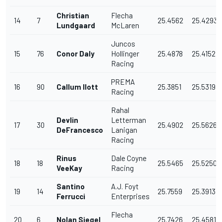
Christian
Flecha
14
7
25.4562
25.4293
Lundgaard
McLaren
Juncos
15
76
Conor Daly
Hollinger
25.4878
25.4152
Racing
PREMA
16
90
Callum Ilott
25.3851
25.5319
Racing
Rahal
Devlin
Letterman
17
30
25.4902
25.5626
DeFrancesco
Lanigan
Racing
Rinus
Dale Coyne
18
18
25.5465
25.5250
VeeKay
Racing
Santino
A.J. Foyt
19
14
25.7559
25.3913
Ferrucci
Enterprises
Flecha
20
6
Nolan Siegel
25.7426
25.4581