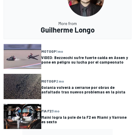
More from
Guilherme Longo
MOTOGP
1 mo
VIDEO: Bezzecchi sufre fuerte caída en Assen y
pone en peligro su lucha por el campeonato
MOTOGP
2 mo
Goiania volverá a cerrarse por obras de
asfaltado tras nuevos problemas en la pista
FIA F2
3 mo
Maini logra la pole de la F2 en Miami y Varrone
es sexto