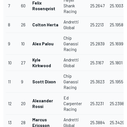
Meyer
Felix
7
60
Shank
25.2647
25.1003
Rosenqvist
Racing
Andretti
8
26
Colton Herta
25.2213
25.1958
Global
Chip
9
10
Alex Palou
Ganassi
25.2839
25.1699
Racing
Kyle
Andretti
10
27
25.3167
25.1801
Kirkwood
Global
Chip
11
9
Scott Dixon
Ganassi
25.3623
25.1955
Racing
Ed
Alexander
12
20
Carpenter
25.3231
25.2398
Rossi
Racing
Marcus
Andretti
13
28
25.3884
25.3429
Ericsson
Global