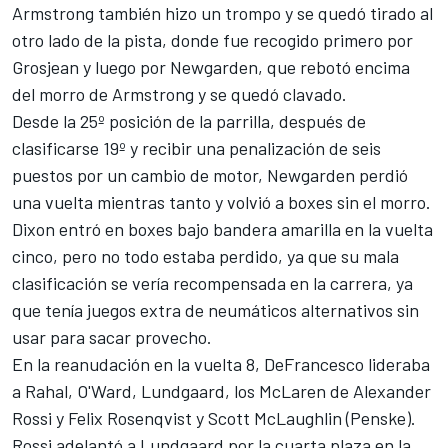
Armstrong también hizo un trompo y se quedó tirado al
otro lado de la pista, donde fue recogido primero por
Grosjean y luego por Newgarden, que rebotó encima
del morro de Armstrong y se quedó clavado.
Desde la 25º posición de la parrilla, después de
clasificarse 19º y recibir una penalización de seis
puestos por un cambio de motor, Newgarden perdió
una vuelta mientras tanto y volvió a boxes sin el morro.
Dixon entró en boxes bajo bandera amarilla en la vuelta
cinco, pero no todo estaba perdido, ya que su mala
clasificación se vería recompensada en la carrera, ya
que tenía juegos extra de neumáticos alternativos sin
usar para sacar provecho.
En la reanudación en la vuelta 8, DeFrancesco lideraba
a Rahal, O'Ward, Lundgaard, los McLaren de
Alexander
Rossi
y
Felix Rosenqvist
y
Scott McLaughlin
(Penske).
Rossi adelantó a Lundgaard por la cuarta plaza en la