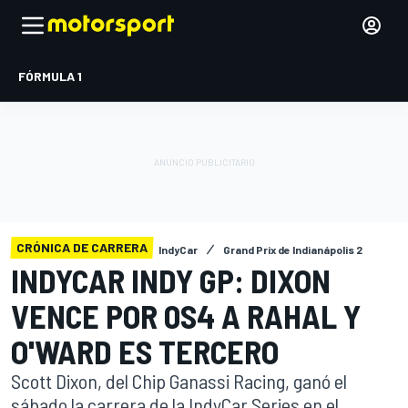
FÓRMULA 1
CRÓNICA DE CARRERA
IndyCar
Grand Prix de Indianápolis 2
INDYCAR INDY GP: DIXON
VENCE POR 0S4 A RAHAL Y
O'WARD ES TERCERO
Scott Dixon, del Chip Ganassi Racing, ganó el
sábado la carrera de la IndyCar Series en el