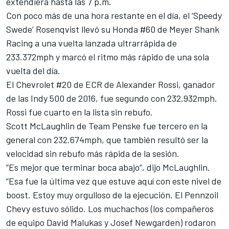
extendiera hasta las 7 p.m.
Con poco más de una hora restante en el día, el ‘Speedy
Swede’ Rosenqvist llevó su Honda #60 de Meyer Shank
Racing a una vuelta lanzada ultrarrápida de
233.372mph y marcó el ritmo más rápido de una sola
vuelta del día.
El Chevrolet #20 de ECR de
Alexander Rossi
, ganador
de las Indy 500 de 2016, fue segundo con 232.932mph.
Rossi fue cuarto en la lista sin rebufo.
Scott McLaughlin
de
Team Penske
fue tercero en la
general con 232.674mph, que también resultó ser la
velocidad sin rebufo más rápida de la sesión.
“Es mejor que terminar boca abajo”, dijo McLaughlin.
“Esa fue la última vez que estuve aquí con este nivel de
boost. Estoy muy orgulloso de la ejecución. El Pennzoil
Chevy estuvo sólido. Los muchachos (los compañeros
de equipo
David Malukas
y
Josef Newgarden
) rodaron