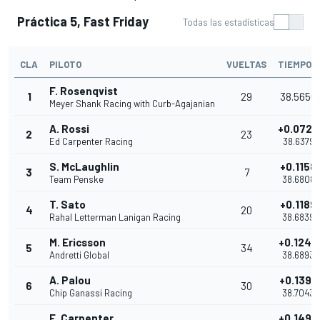
Práctica 5, Fast Friday
Todas las estadísticas
CLA
PILOTO
VUELTAS
TIEMPO
F. Rosenqvist
1
29
38.5650
Meyer Shank Racing with Curb-Agajanian
A. Rossi
+0.0729
2
23
Ed Carpenter Racing
38.6379
S. McLaughlin
+0.1158
3
7
Team Penske
38.6808
T. Sato
+0.1189
4
20
Rahal Letterman Lanigan Racing
38.6839
M. Ericsson
+0.1243
5
34
Andretti Global
38.6893
A. Palou
+0.1393
6
30
Chip Ganassi Racing
38.7043
E. Carpenter
+0.1497