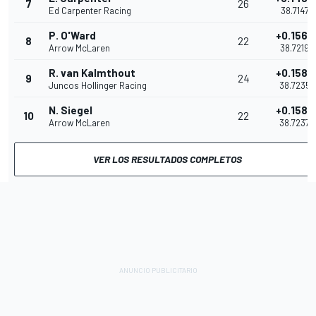
7
26
Ed Carpenter Racing
38.7147
P. O'Ward
+0.1569
8
22
Arrow McLaren
38.7219
R. van Kalmthout
+0.1585
9
24
Juncos Hollinger Racing
38.7235
N. Siegel
+0.1587
10
22
Arrow McLaren
38.7237
VER LOS RESULTADOS COMPLETOS