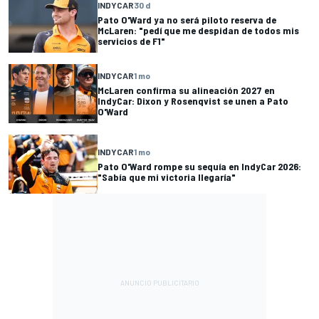
INDYCAR
30 d
Pato O'Ward ya no será piloto reserva de
McLaren: "pedí que me despidan de todos mis
servicios de F1"
INDYCAR
1 mo
McLaren confirma su alineación 2027 en
IndyCar: Dixon y Rosenqvist se unen a Pato
O'Ward
INDYCAR
1 mo
Pato O'Ward rompe su sequía en IndyCar 2026:
"Sabía que mi victoria llegaría"