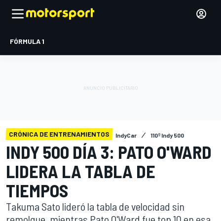
FÓRMULA 1
CRÓNICA DE ENTRENAMIENTOS
IndyCar
110º Indy 500
INDY 500 DÍA 3: PATO O'WARD
LIDERA LA TABLA DE
TIEMPOS
Takuma Sato lideró la tabla de velocidad sin
remolque, mientras Pato O'Ward fue top 10 en esa