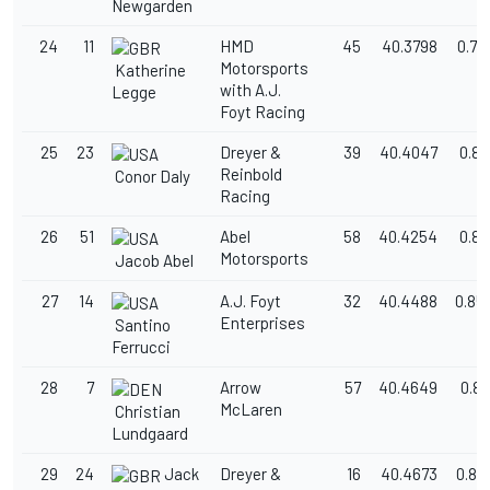
Newgarden
24
11
HMD
45
40.3798
0.78
Motorsports
Katherine
with A.J.
Legge
Foyt Racing
25
23
Dreyer &
39
40.4047
0.81
Reinbold
Conor Daly
Racing
26
51
Abel
58
40.4254
0.83
Motorsports
Jacob Abel
27
14
A.J. Foyt
32
40.4488
0.85
Enterprises
Santino
Ferrucci
28
7
Arrow
57
40.4649
0.87
McLaren
Christian
Lundgaard
29
24
Jack
Dreyer &
16
40.4673
0.87