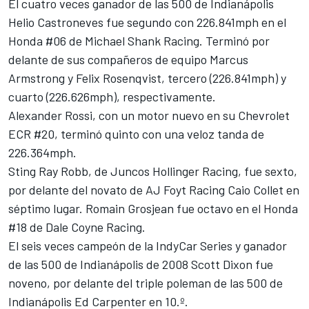
El cuatro veces ganador de las 500 de Indianápolis
Helio Castroneves
fue segundo con 226.841mph en el
Honda #06 de
Michael Shank Racing
. Terminó por
delante de sus compañeros de equipo
Marcus
Armstrong
y
Felix Rosenqvist
, tercero (226.841mph) y
cuarto (226.626mph), respectivamente.
Alexander Rossi
, con un motor nuevo en su Chevrolet
ECR #20, terminó quinto con una veloz tanda de
226.364mph.
Sting Ray Robb
, de
Juncos Hollinger Racing
, fue sexto,
por delante del novato de AJ Foyt Racing Caio Collet en
séptimo lugar.
Romain Grosjean
fue octavo en el Honda
#18 de
Dale Coyne Racing
.
El seis veces campeón de la IndyCar Series y ganador
de las 500 de Indianápolis de 2008
Scott Dixon
fue
noveno, por delante del triple poleman de las 500 de
Indianápolis
Ed Carpenter
en 10.º.