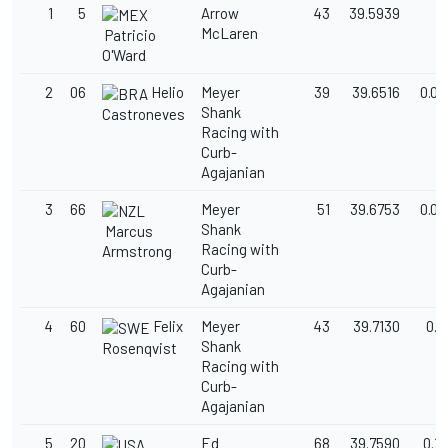
1
5
Arrow
43
39.5939
McLaren
Patricio
O'Ward
2
06
Helio
Meyer
39
39.6516
0.05
Shank
Castroneves
Racing with
Curb-
Agajanian
3
66
Meyer
51
39.6753
0.08
Shank
Marcus
Racing with
Armstrong
Curb-
Agajanian
4
60
Felix
Meyer
43
39.7130
0.1
Shank
Rosenqvist
Racing with
Curb-
Agajanian
5
20
Ed
68
39.7590
0.16