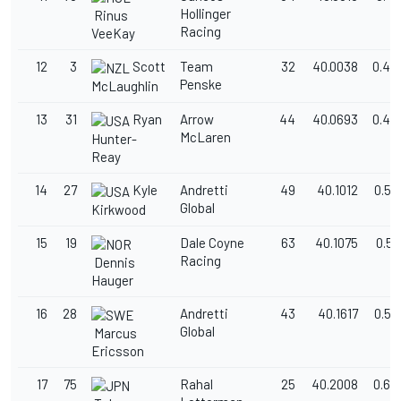
Hollinger
Rinus
Racing
VeeKay
12
3
Scott
Team
32
40.0038
0.40
Penske
McLaughlin
13
31
Ryan
Arrow
44
40.0693
0.47
McLaren
Hunter-
Reay
14
27
Kyle
Andretti
49
40.1012
0.50
Global
Kirkwood
15
19
Dale Coyne
63
40.1075
0.51
Racing
Dennis
Hauger
16
28
Andretti
43
40.1617
0.56
Global
Marcus
Ericsson
17
75
Rahal
25
40.2008
0.60