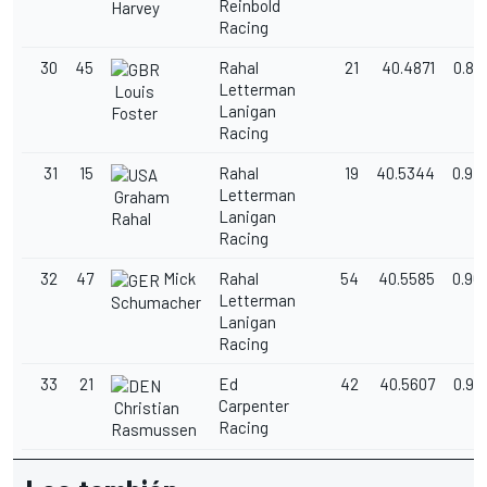
Reinbold
Harvey
Racing
30
45
Rahal
21
40.4871
0.89
Letterman
Louis
Lanigan
Foster
Racing
31
15
Rahal
19
40.5344
0.94
Letterman
Graham
Lanigan
Rahal
Racing
32
47
Mick
Rahal
54
40.5585
0.96
Letterman
Schumacher
Lanigan
Racing
33
21
Ed
42
40.5607
0.96
Carpenter
Christian
Racing
Rasmussen