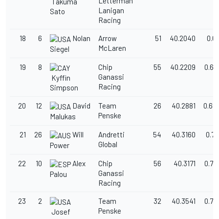
Letterman
Takuma
Lanigan
Sato
Racing
18
6
Nolan
Arrow
51
40.2040
0.61
McLaren
Siegel
19
8
Chip
55
40.2209
0.62
Ganassi
Kyffin
Racing
Simpson
20
12
David
Team
26
40.2881
0.69
Penske
Malukas
21
26
Will
Andretti
54
40.3160
0.72
Global
Power
22
10
Alex
Chip
56
40.3171
0.72
Ganassi
Palou
Racing
23
2
Team
32
40.3541
0.76
Penske
Josef