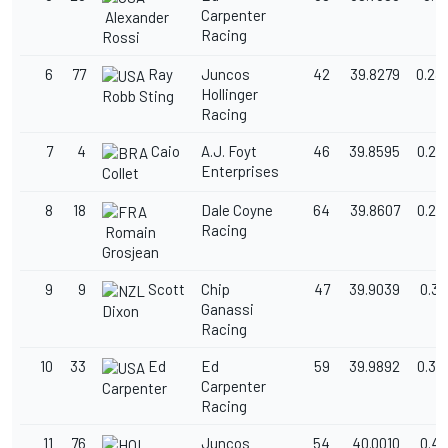
Carpenter
Alexander
Racing
Rossi
6
77
Ray
Juncos
42
39.8279
0.23
Hollinger
Robb Sting
Racing
7
4
Caio
A.J. Foyt
46
39.8595
0.26
Enterprises
Collet
8
18
Dale Coyne
64
39.8607
0.26
Racing
Romain
Grosjean
9
9
Scott
Chip
47
39.9039
0.31
Ganassi
Dixon
Racing
10
33
Ed
Ed
59
39.9892
0.39
Carpenter
Carpenter
Racing
11
76
Juncos
54
40.0010
0.40