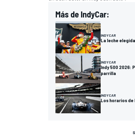
Más de IndyCar:
INDYCAR
La leche elegida
INDYCAR
Indy 500 2026: P
parrilla
INDYCAR
Los horarios de 
S