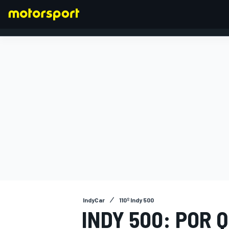
FÓRMULA 1
IndyCar
110º Indy 500
INDY 500: POR 