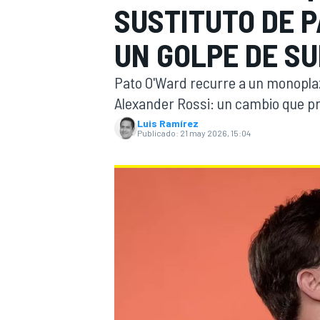
SUSTITUTO DE P
FÓRMULA E
MOTO
UN GOLPE DE S
Pato O'Ward recurre a un monoplaz
Alexander Rossi: un cambio que p
Luis Ramírez
Publicado:
21 may 2026, 15:04
NASCAR
INDYCAR
SPORTSCAR
RALLY
TURISM
MÁS