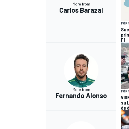
More from
Carlos Barazal
FÓRM
Suc
pri
F1
More from
FÓRM
Fernando Alonso
VID
su 
de 