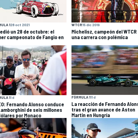
ULA 1
28 oct 2021
WTCR
15 dic 2019
edió un 28 de octubre: el
Michelisz, campeón del WTCR
mer campeonato de Fangio en
una carrera con polémica
FÓRMULA 1
11 d
ULA 1
1 d
La reacción de Fernando Alon
EO: Fernando Alonso conduce
tras el gran avance de Aston
Lamborghini de seis millones
Martin en Hungría
dólares por Monaco