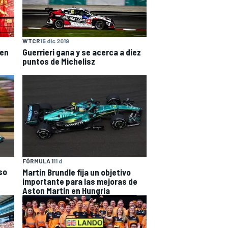
WTCR
15 dic 2019
 en
Guerrieri gana y se acerca a diez
puntos de Michelisz
FÓRMULA 1
11 d
so
Martin Brundle fija un objetivo
importante para las mejoras de
Aston Martin en Hungría