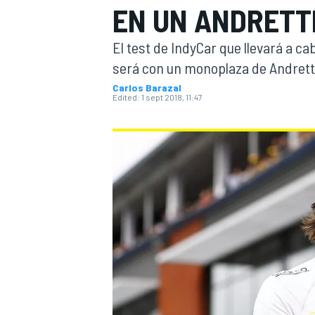
EN UN ANDRETT
FÓRMULA E
MOTO
El test de IndyCar que llevará a c
será con un monoplaza de Andrett
Carlos Barazal
Edited:
1 sept 2018, 11:47
NASCAR
INDYCAR
SPORTSCAR
RALLY
TURISM
MÁS