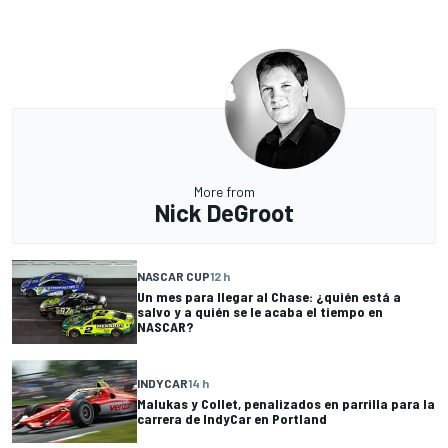
More from
Nick DeGroot
NASCAR CUP
12 h
Un mes para llegar al Chase: ¿quién está a
salvo y a quién se le acaba el tiempo en
NASCAR?
INDYCAR
14 h
Malukas y Collet, penalizados en parrilla para la
carrera de IndyCar en Portland