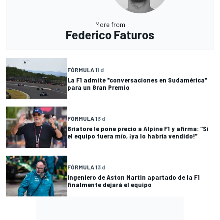
More from
Federico Faturos
FÓRMULA 1
1 d
La F1 admite "conversaciones en Sudamérica"
para un Gran Premio
FÓRMULA 1
3 d
Briatore le pone precio a Alpine F1 y afirma: “Si
el equipo fuera mío, ¡ya lo habría vendido!”
FÓRMULA 1
3 d
Ingeniero de Aston Martin apartado de la F1
finalmente dejará el equipo