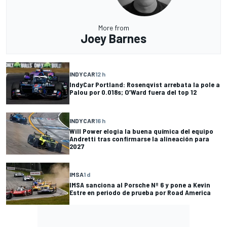
More from
Joey Barnes
INDYCAR
12 h
IndyCar Portland: Rosenqvist arrebata la pole a
Palou por 0.018s; O’Ward fuera del top 12
INDYCAR
16 h
Will Power elogia la buena química del equipo
Andretti tras confirmarse la alineación para
2027
IMSA
1 d
IMSA sanciona al Porsche Nº 6 y pone a Kevin
Estre en periodo de prueba por Road America