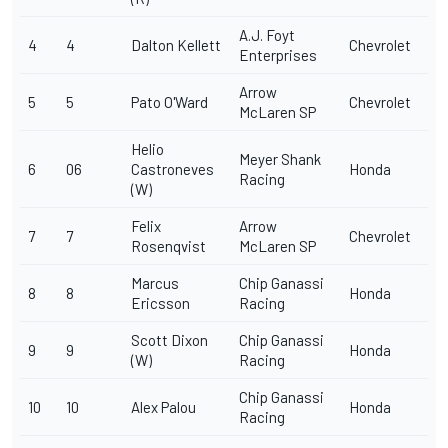
A.J. Foyt
4
4
Dalton Kellett
Chevrolet
Enterprises
Arrow
5
5
Pato O'Ward
Chevrolet
McLaren SP
Helio
Meyer Shank
6
06
Castroneves
Honda
Racing
(W)
Felix
Arrow
7
7
Chevrolet
Rosenqvist
McLaren SP
Marcus
Chip Ganassi
8
8
Honda
Ericsson
Racing
Scott Dixon
Chip Ganassi
9
9
Honda
(W)
Racing
Chip Ganassi
10
10
Alex Palou
Honda
Racing