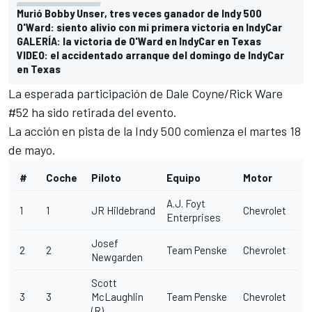
Murió Bobby Unser, tres veces ganador de Indy 500
O'Ward: siento alivio con mi primera victoria en IndyCar
GALERÍA: la victoria de O'Ward en IndyCar en Texas
VIDEO: el accidentado arranque del domingo de IndyCar
en Texas
La esperada participación de Dale Coyne/Rick Ware
#52 ha sido retirada del evento.
La acción en pista de la Indy 500 comienza el martes 18
de mayo.
#
Coche
Piloto
Equipo
Motor
A.J. Foyt
1
1
JR Hildebrand
Chevrolet
Enterprises
Josef
2
2
Team Penske
Chevrolet
Newgarden
Scott
3
3
McLaughlin
Team Penske
Chevrolet
(R)