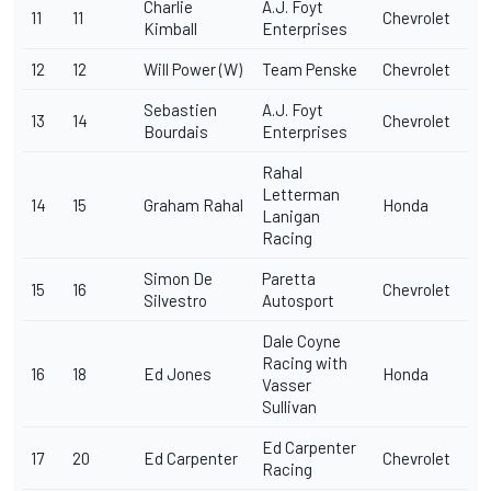
Charlie
A.J. Foyt
11
11
Chevrolet
Kimball
Enterprises
12
12
Will Power (W)
Team Penske
Chevrolet
Sebastien
A.J. Foyt
13
14
Chevrolet
Bourdais
Enterprises
Rahal
Letterman
14
15
Graham Rahal
Honda
Lanigan
Racing
Simon De
Paretta
15
16
Chevrolet
Silvestro
Autosport
Dale Coyne
Racing with
16
18
Ed Jones
Honda
Vasser
Sullivan
Ed Carpenter
17
20
Ed Carpenter
Chevrolet
Racing